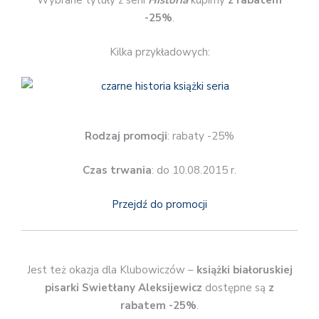
Wybrane tytuły z serii
Historia
kupimy
z rabatem
-25%
.
Kilka przykładowych:
Rodzaj promocji
: rabaty -25%
Czas trwania
: do 10.08.2015 r.
Przejdź do promocji
Jest też okazja dla Klubowiczów –
książki białoruskiej
pisarki Swietłany Aleksijewicz
dostępne są
z
rabatem -25%
.