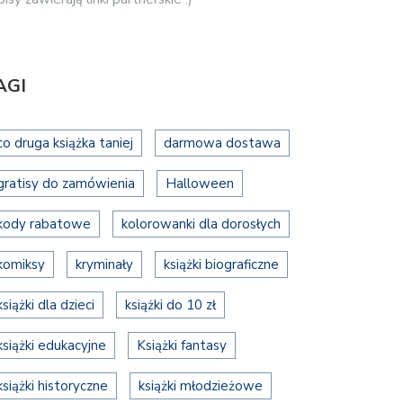
AGI
co druga książka taniej
darmowa dostawa
gratisy do zamówienia
Halloween
kody rabatowe
kolorowanki dla dorosłych
komiksy
kryminały
książki biograficzne
książki dla dzieci
książki do 10 zł
książki edukacyjne
Książki fantasy
książki historyczne
książki młodzieżowe