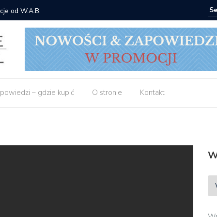
od W.A.B.
Gdzie kupić:
powiedzi – gdzie kupić
O stronie
Kontakt
W
Wp