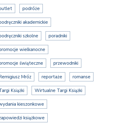
outlet
podróże
podręczniki akademickie
podręczniki szkolne
poradniki
promocje wielkanocne
promocje świąteczne
przewodniki
Remigiusz Mróz
reportaże
romanse
Targi Książki
Wirtualne Targi Książki
wydania kieszonkowe
zapowiedzi książkowe