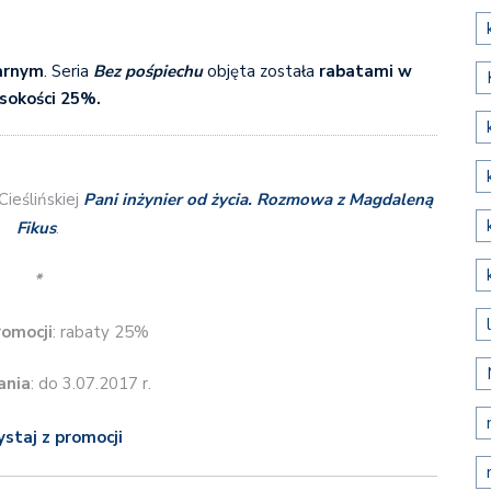
arnym
. Seria
Bez pośpiechu
objęta została
rabatami w
sokości 25%.
Cieślińskiej
Pani inżynier od życia. Rozmowa z Magdaleną
Fikus
.
*
romocji
: rabaty 25%
ania
: do 3.07.2017 r.
ystaj z promocji