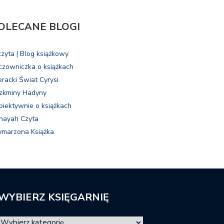
OLECANE BLOGI
czyta | Blog książkowy
czowniczka o książkach
eracki Świat Cyrysi
zkminy Hadyny
biektywnie o książkach
nayah Czyta
marzona Książka
WYBIERZ KSIĘGARNIĘ