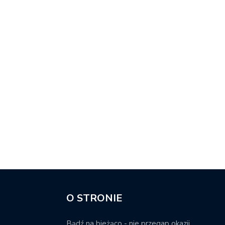
O STRONIE
Bądź na bieżąco - nie przegap okazji.