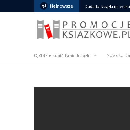
Najnowsze
a – Córka wody
Dadada: książki na wakacje 
Nowości, za
Gdzie kupić tanie książki