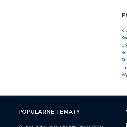
P
K-
Ko
Lit
Ro
Su
Ta
Wy
POPULARNE TEMATY
Poluj na promocje książek Remigiusza Mroza