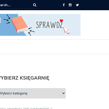
 Mieczysław Gorzka – Copycat
YBIERZ KSIĘGARNIĘ
isy zawierają linki partnerskie :)