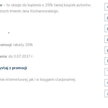
ów
– to okazje do kupienia o 25% taniej książek autorów,
znych Imienin Jana Kochanowskiego.
*
romocji
: rabaty 25%
ania
: do 3.07.2017 r.
ystaj z promocji
 internetowej, jak i w księgarni stacjonarnej.