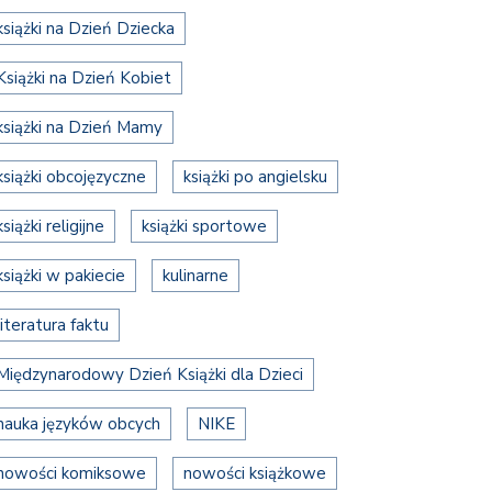
książki na Dzień Dziecka
Książki na Dzień Kobiet
książki na Dzień Mamy
książki obcojęzyczne
książki po angielsku
książki religijne
książki sportowe
książki w pakiecie
kulinarne
literatura faktu
Międzynarodowy Dzień Książki dla Dzieci
nauka języków obcych
NIKE
nowości komiksowe
nowości książkowe