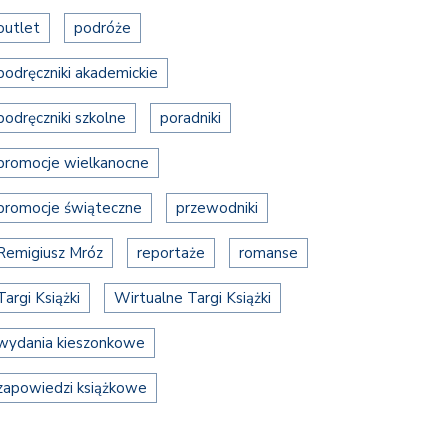
outlet
podróże
podręczniki akademickie
podręczniki szkolne
poradniki
promocje wielkanocne
promocje świąteczne
przewodniki
Remigiusz Mróz
reportaże
romanse
Targi Książki
Wirtualne Targi Książki
wydania kieszonkowe
zapowiedzi książkowe