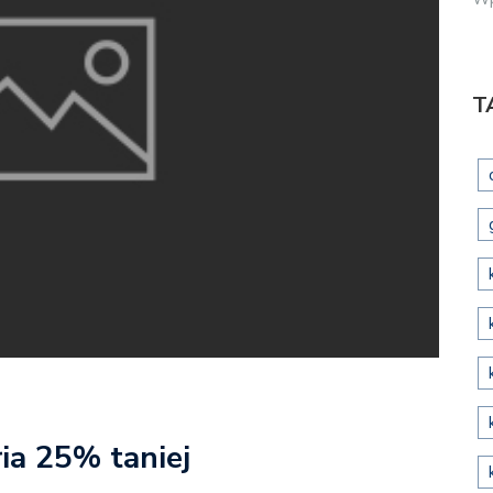
T
ria 25% taniej