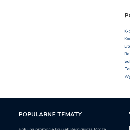
P
K-
Ko
Lit
Ro
Su
Ta
Wy
POPULARNE TEMATY
Poluj na promocje książek Remigiusza Mroza