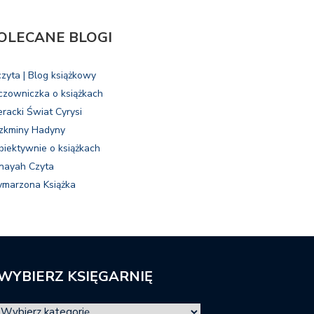
OLECANE BLOGI
czyta | Blog książkowy
czowniczka o książkach
eracki Świat Cyrysi
zkminy Hadyny
biektywnie o książkach
nayah Czyta
marzona Książka
WYBIERZ KSIĘGARNIĘ