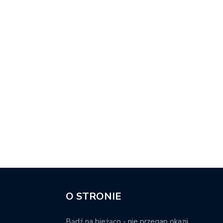
O STRONIE
Bądź na bieżąco - nie przegap okazji.