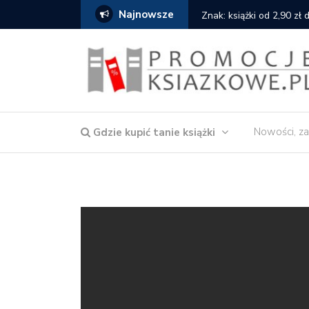
Najnowsze
serce
Znak: książki od 2,90 zł
Nowości, za
Gdzie kupić tanie książki