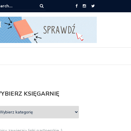
0 książek za 69 zł
YBIERZ KSIĘGARNIĘ
isy zawierają linki partnerskie :)