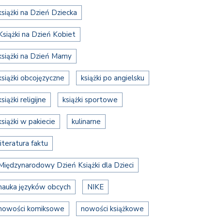
książki na Dzień Dziecka
Książki na Dzień Kobiet
książki na Dzień Mamy
książki obcojęzyczne
książki po angielsku
książki religijne
książki sportowe
książki w pakiecie
kulinarne
literatura faktu
Międzynarodowy Dzień Książki dla Dzieci
nauka języków obcych
NIKE
nowości komiksowe
nowości książkowe