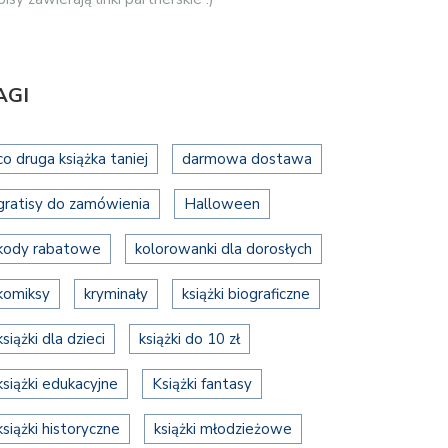
AGI
co druga książka taniej
darmowa dostawa
gratisy do zamówienia
Halloween
kody rabatowe
kolorowanki dla dorosłych
komiksy
kryminały
książki biograficzne
książki dla dzieci
książki do 10 zł
książki edukacyjne
Książki fantasy
książki historyczne
książki młodzieżowe