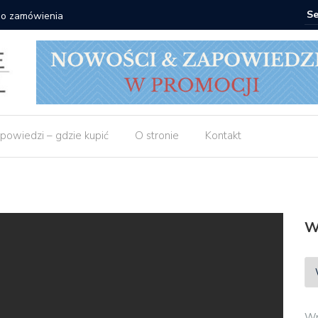
 do zamówienia
Matras: 1
powiedzi – gdzie kupić
O stronie
Kontakt
W
Wp