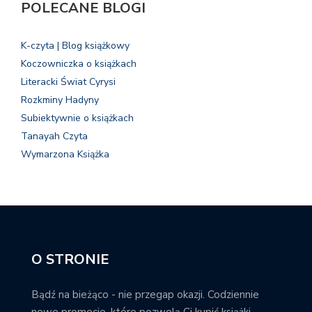
POLECANE BLOGI
K-czyta | Blog książkowy
Koczowniczka o książkach
Literacki Świat Cyrysi
Rozkminy Hadyny
Subiektywnie o książkach
Tanayah Czyta
Wymarzona Książka
O STRONIE
Bądź na bieżąco - nie przegap okazji. Codziennie
nowe promocje, które pozwolą Ci kupić książki