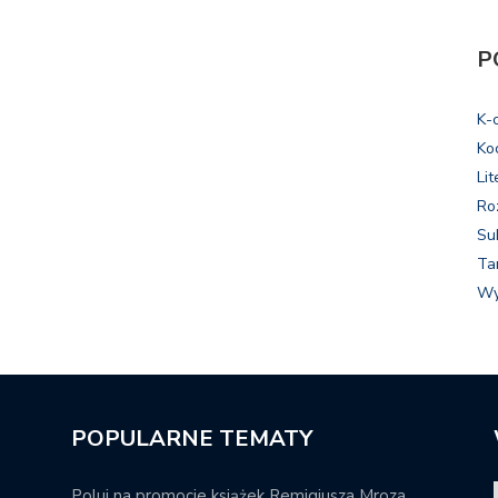
P
K-
Ko
Lit
Ro
Su
Ta
Wy
POPULARNE TEMATY
Poluj na promocje książek Remigiusza Mroza