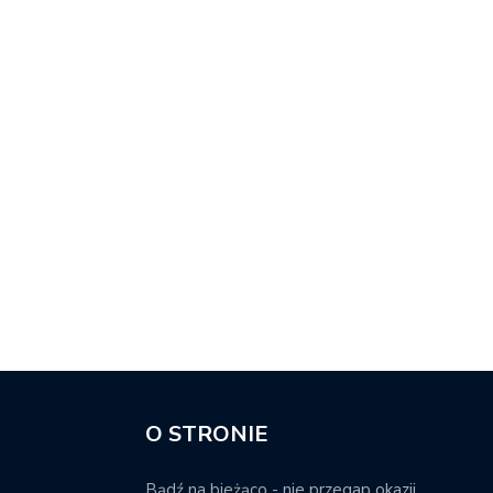
O STRONIE
Bądź na bieżąco - nie przegap okazji.