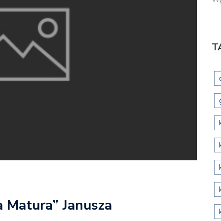
T
a Matura” Janusza