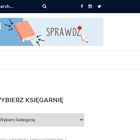
0 książek za 69 zł
YBIERZ KSIĘGARNIĘ
isy zawierają linki partnerskie :)