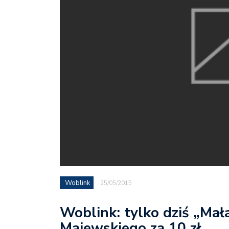
Woblink
25/05/2015
Woblink: tylko dziś „Mał
Majewskiego za 10 zł