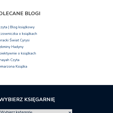
OLECANE BLOGI
czyta | Blog książkowy
czowniczka o książkach
eracki Świat Cyrysi
zkminy Hadyny
biektywnie o książkach
nayah Czyta
marzona Książka
WYBIERZ KSIĘGARNIĘ