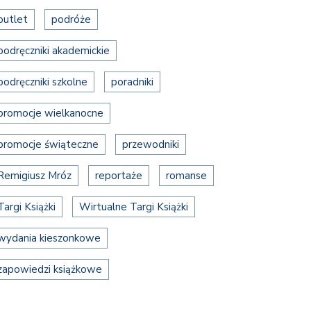
outlet
podróże
podręczniki akademickie
podręczniki szkolne
poradniki
promocje wielkanocne
promocje świąteczne
przewodniki
Remigiusz Mróz
reportaże
romanse
Targi Książki
Wirtualne Targi Książki
wydania kieszonkowe
zapowiedzi książkowe