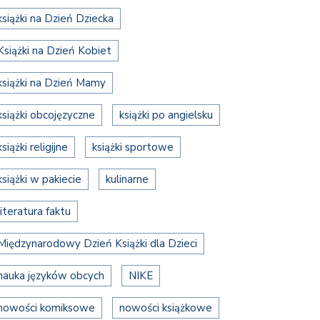
książki na Dzień Dziecka
Książki na Dzień Kobiet
książki na Dzień Mamy
książki obcojęzyczne
książki po angielsku
książki religijne
książki sportowe
książki w pakiecie
kulinarne
literatura faktu
Międzynarodowy Dzień Książki dla Dzieci
nauka języków obcych
NIKE
nowości komiksowe
nowości książkowe