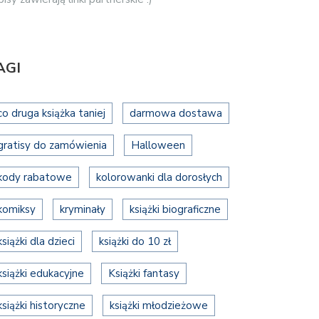
AGI
co druga książka taniej
darmowa dostawa
gratisy do zamówienia
Halloween
kody rabatowe
kolorowanki dla dorosłych
komiksy
kryminały
książki biograficzne
książki dla dzieci
książki do 10 zł
książki edukacyjne
Książki fantasy
książki historyczne
książki młodzieżowe