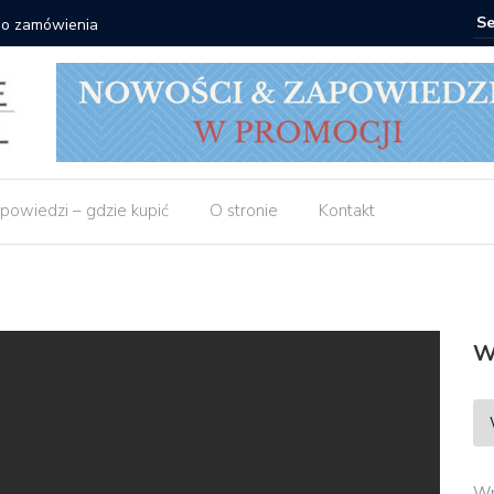
 do zamówienia
Matras: 1
powiedzi – gdzie kupić
O stronie
Kontakt
W
Wp