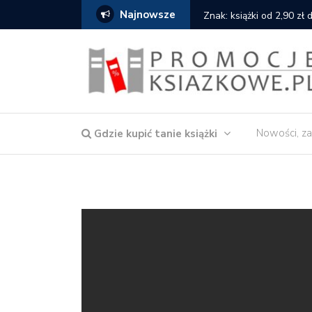
Najnowsze
serce
Znak: książki od 2,90 zł
Nowości, za
Gdzie kupić tanie książki