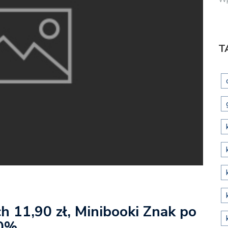
T
h 11,90 zł, Minibooki Znak po
40%