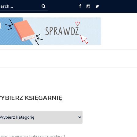
0 książek za 69 zł
YBIERZ KSIĘGARNIĘ
isy zawierają linki partnerskie :)