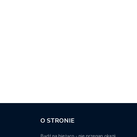
O STRONIE
Bądź na bieżąco - nie przegap okazji.