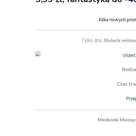
Kilka nowych pro
Tylko dziś
Stulecie winny
Rodza
Czas tr
Prze
Minibooki Miesię