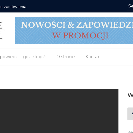
 do zamówienia
Matras: 1
powiedzi – gdzie kupić
O stronie
Kontakt
W
Wp