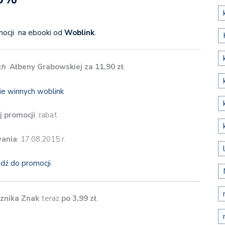
mocji na ebooki od
Woblink
.
ch
Ałbeny Grabowskiej za 11,90 zł
.
j promocji
: rabat
wania
: 17.08.2015 r.
jdź do promocji
cznika Znak
teraz
po 3,99 zł
.