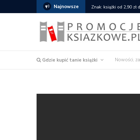
Najnowsze
serce
Znak: książki od 2,90 zł
Nowości, za
Gdzie kupić tanie książki