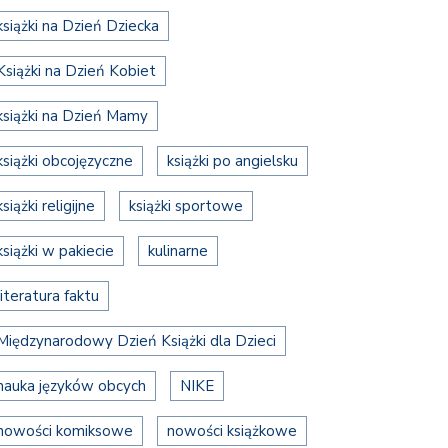
książki na Dzień Dziecka
Książki na Dzień Kobiet
książki na Dzień Mamy
książki obcojęzyczne
książki po angielsku
książki religijne
książki sportowe
książki w pakiecie
kulinarne
literatura faktu
Międzynarodowy Dzień Książki dla Dzieci
nauka języków obcych
NIKE
nowości komiksowe
nowości książkowe