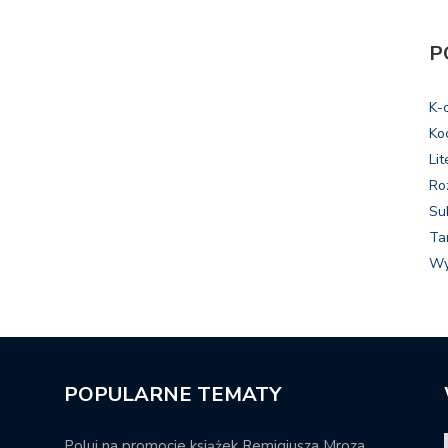
P
K-
Ko
Lit
Ro
Su
Ta
Wy
POPULARNE TEMATY
Poluj na promocje książek Remigiusza Mroza