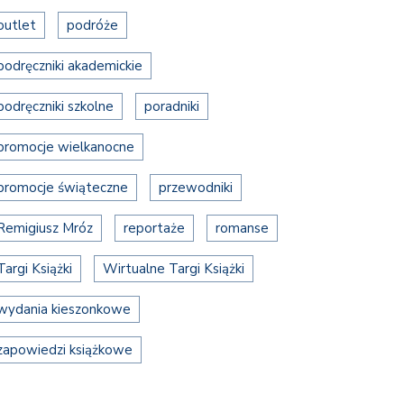
outlet
podróże
podręczniki akademickie
podręczniki szkolne
poradniki
promocje wielkanocne
promocje świąteczne
przewodniki
Remigiusz Mróz
reportaże
romanse
Targi Książki
Wirtualne Targi Książki
wydania kieszonkowe
zapowiedzi książkowe