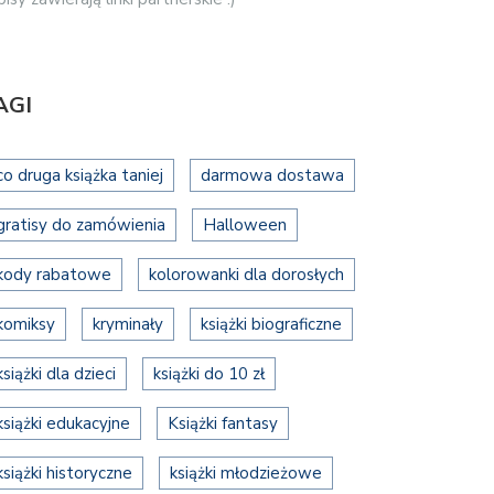
AGI
co druga książka taniej
darmowa dostawa
gratisy do zamówienia
Halloween
kody rabatowe
kolorowanki dla dorosłych
komiksy
kryminały
książki biograficzne
książki dla dzieci
książki do 10 zł
książki edukacyjne
Książki fantasy
książki historyczne
książki młodzieżowe