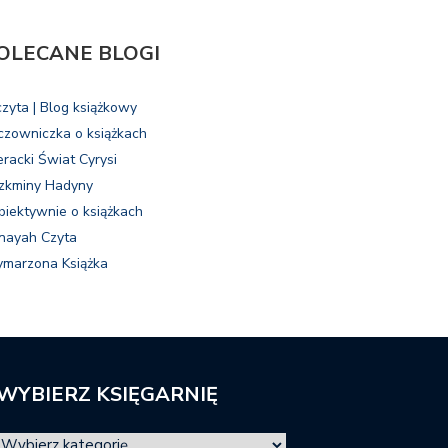
OLECANE BLOGI
czyta | Blog książkowy
czowniczka o książkach
eracki Świat Cyrysi
zkminy Hadyny
biektywnie o książkach
nayah Czyta
marzona Książka
WYBIERZ KSIĘGARNIĘ