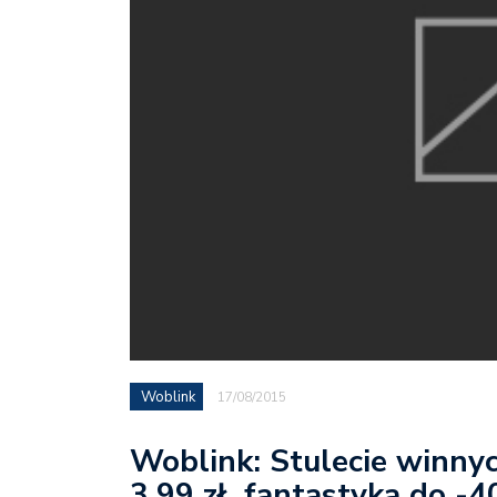
Woblink
17/08/2015
Woblink: Stulecie winnyc
3,99 zł, fantastyka do -