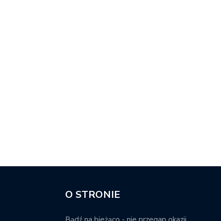
O STRONIE
Bądź na bieżąco - nie przegap okazji.