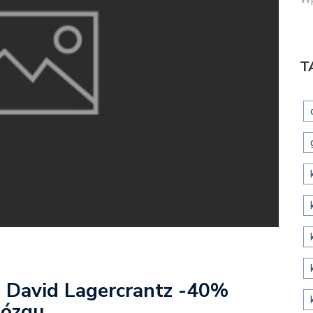
T
+ David Lagercrantz -40%
mózgu