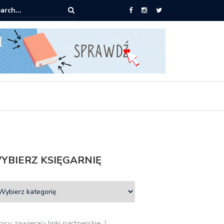
ążki od 2,90 zł do zamówienia
YBIERZ KSIĘGARNIĘ
isy zawierają linki partnerskie :)