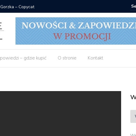
 Gorzka – Copycat
Znak: ksi
powiedzi – gdzie kupić
O stronie
Kontakt
W
Wp