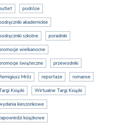
outlet
podróże
podręczniki akademickie
podręczniki szkolne
poradniki
promocje wielkanocne
promocje świąteczne
przewodniki
Remigiusz Mróz
reportaże
romanse
Targi Książki
Wirtualne Targi Książki
wydania kieszonkowe
zapowiedzi książkowe