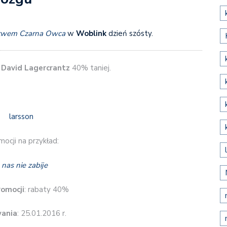
ctwem Czarna Owca
w
Woblink
dzień szósty.
 David Lagercrantz
40% taniej.
ocji na przykład:
 nas nie zabije
romocji
: rabaty 40%
wania
: 25.01.2016 r.