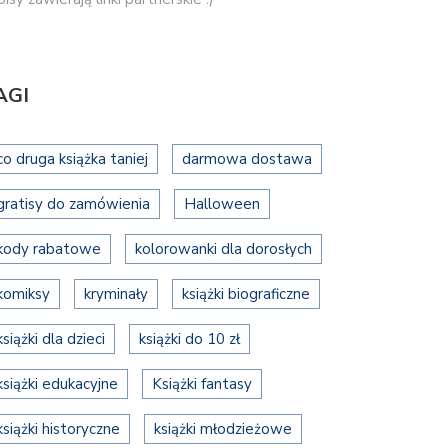
AGI
co druga książka taniej
darmowa dostawa
gratisy do zamówienia
Halloween
kody rabatowe
kolorowanki dla dorosłych
komiksy
kryminały
książki biograficzne
książki dla dzieci
książki do 10 zł
książki edukacyjne
Książki fantasy
książki historyczne
książki młodzieżowe