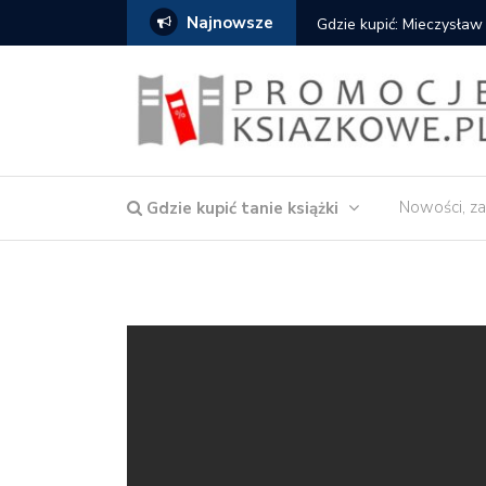
Najnowsze
Gdzie kupić: Mieczysław
Nowości, za
Gdzie kupić tanie książki