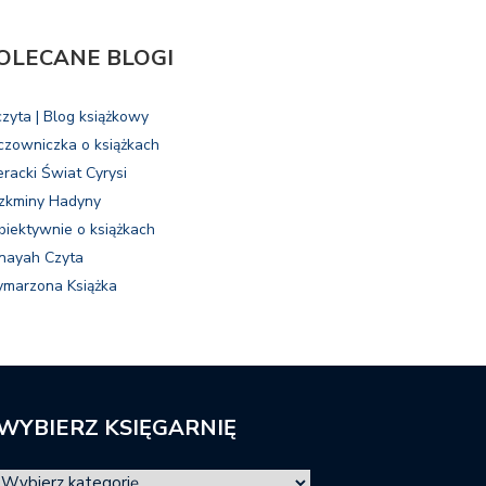
OLECANE BLOGI
czyta | Blog książkowy
czowniczka o książkach
eracki Świat Cyrysi
zkminy Hadyny
biektywnie o książkach
nayah Czyta
marzona Książka
WYBIERZ KSIĘGARNIĘ