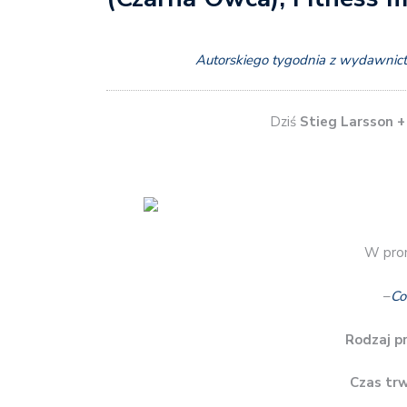
Autorskiego tygodnia z wydawni
Dziś
Stieg Larsson +
W prom
–
Co
Rodzaj p
Czas tr