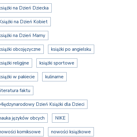
książki na Dzień Dziecka
Książki na Dzień Kobiet
książki na Dzień Mamy
książki obcojęzyczne
książki po angielsku
książki religijne
książki sportowe
książki w pakiecie
kulinarne
literatura faktu
Międzynarodowy Dzień Książki dla Dzieci
nauka języków obcych
NIKE
nowości komiksowe
nowości książkowe