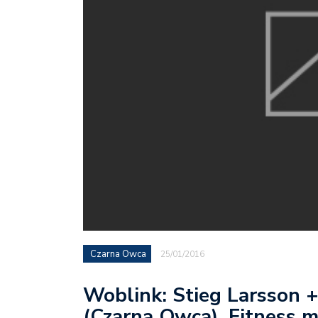
Czarna Owca
25/01/2016
Woblink: Stieg Larsson 
(Czarna Owca), Fitness 