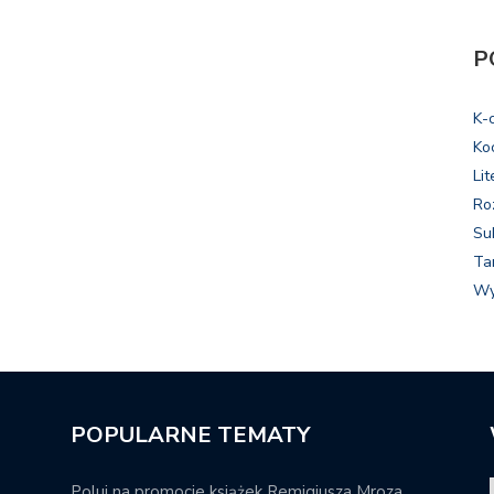
P
K-
Ko
Lit
Ro
Su
Ta
Wy
POPULARNE TEMATY
Poluj na promocje książek Remigiusza Mroza