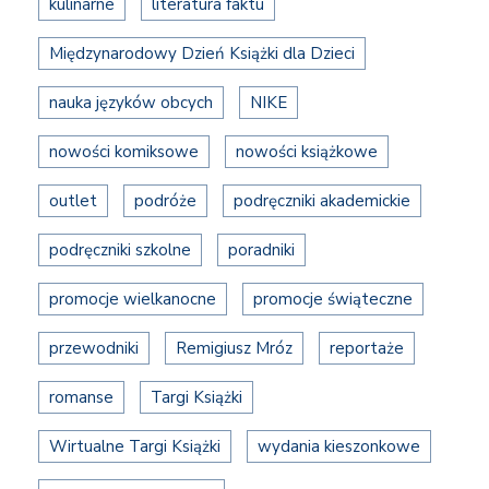
kulinarne
literatura faktu
Międzynarodowy Dzień Książki dla Dzieci
nauka języków obcych
NIKE
nowości komiksowe
nowości książkowe
outlet
podróże
podręczniki akademickie
podręczniki szkolne
poradniki
promocje wielkanocne
promocje świąteczne
przewodniki
Remigiusz Mróz
reportaże
romanse
Targi Książki
Wirtualne Targi Książki
wydania kieszonkowe