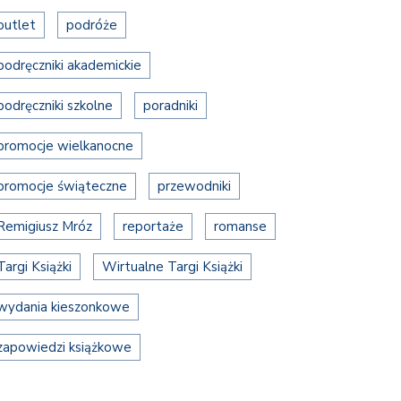
outlet
podróże
podręczniki akademickie
podręczniki szkolne
poradniki
promocje wielkanocne
promocje świąteczne
przewodniki
Remigiusz Mróz
reportaże
romanse
Targi Książki
Wirtualne Targi Książki
wydania kieszonkowe
zapowiedzi książkowe