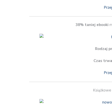
Prze
38% taniej ebooki
m
Rodzaj p
Czas trwa
Prze
Książkowe 