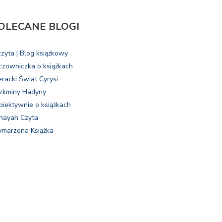
OLECANE BLOGI
czyta | Blog książkowy
czowniczka o książkach
eracki Świat Cyrysi
zkminy Hadyny
biektywnie o książkach
nayah Czyta
marzona Książka