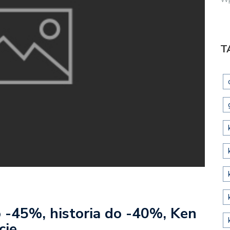
T
 -45%, historia do -40%, Ken
cje