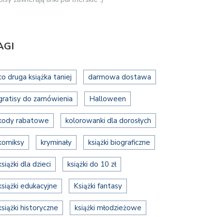
AGI
co druga książka taniej
darmowa dostawa
gratisy do zamówienia
Halloween
kody rabatowe
kolorowanki dla dorosłych
komiksy
kryminały
książki biograficzne
książki dla dzieci
książki do 10 zł
książki edukacyjne
Książki fantasy
książki historyczne
książki młodzieżowe