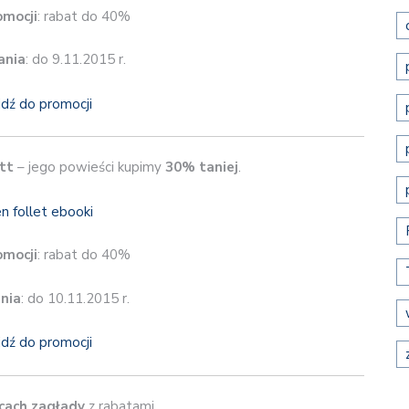
omocji
: rabat do 40%
ania
: do 9.11.2015 r.
jdź do promocji
tt
– jego powieści kupimy
30% taniej
.
omocji
: rabat do 40%
nia
: do 10.11.2015 r.
jdź do promocji
scach zagłady
z rabatami.