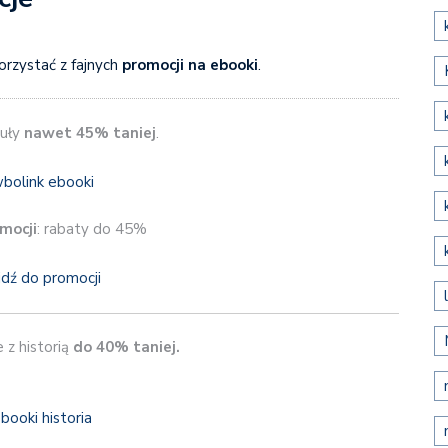
rzystać z fajnych
promocji na ebooki
.
uły
nawet 45% taniej
.
mocji
: rabaty do 45%
jdź do promocji
 z historią
do 40% taniej.