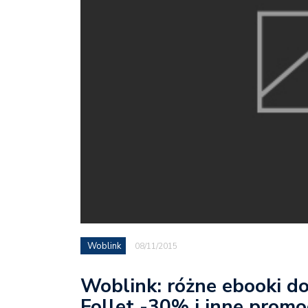
Woblink
08/11/2015
Woblink: różne ebooki do
Follet -30% i inne promo