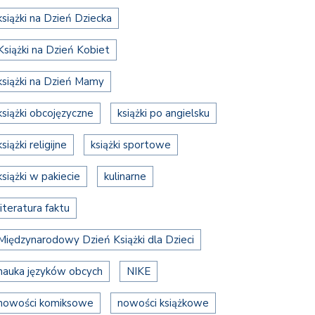
książki na Dzień Dziecka
Książki na Dzień Kobiet
książki na Dzień Mamy
książki obcojęzyczne
książki po angielsku
książki religijne
książki sportowe
książki w pakiecie
kulinarne
literatura faktu
Międzynarodowy Dzień Książki dla Dzieci
nauka języków obcych
NIKE
nowości komiksowe
nowości książkowe