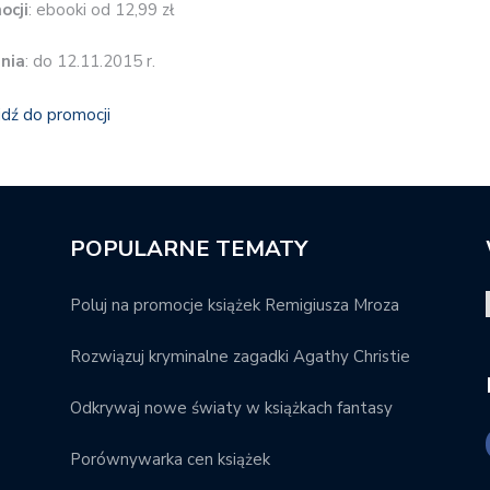
ocji
: ebooki od 12,99 zł
nia
: do 12.11.2015 r.
jdź do promocji
POPULARNE TEMATY
Poluj na promocje książek Remigiusza Mroza
Rozwiązuj kryminalne zagadki Agathy Christie
Odkrywaj nowe światy w książkach fantasy
Porównywarka cen książek