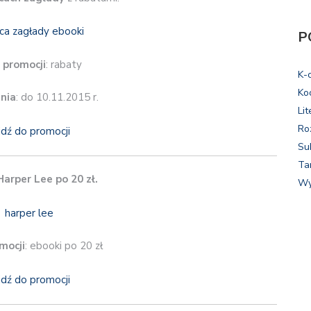
P
 promocji
: rabaty
K-
Ko
nia
: do 10.11.2015 r.
Lit
Ro
jdź do promocji
Su
Ta
Harper Lee po 20 zł.
Wy
mocji
: ebooki po 20 zł
jdź do promocji