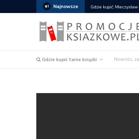
Najnowsze
Gdzie kupić: Mieczysław
Nowości, za
Gdzie kupić tanie książki