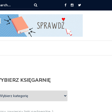
ążki od 2,90 zł do zamówienia
YBIERZ KSIĘGARNIĘ
isy zawierają linki partnerskie :)