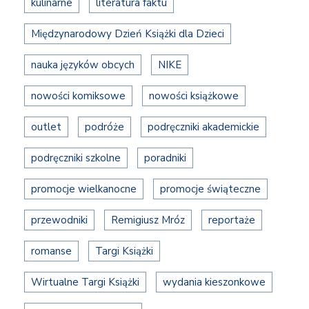
kulinarne
literatura faktu
Międzynarodowy Dzień Książki dla Dzieci
nauka języków obcych
NIKE
nowości komiksowe
nowości książkowe
outlet
podróże
podręczniki akademickie
podręczniki szkolne
poradniki
promocje wielkanocne
promocje świąteczne
przewodniki
Remigiusz Mróz
reportaże
romanse
Targi Książki
Wirtualne Targi Książki
wydania kieszonkowe