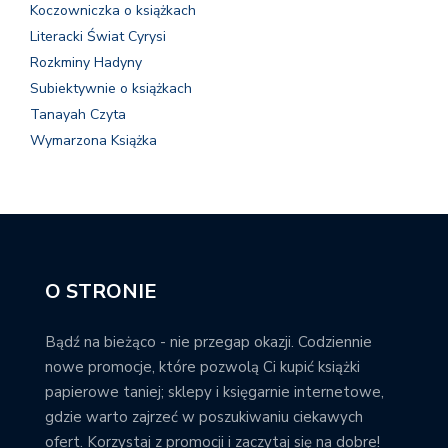
Koczowniczka o książkach
Literacki Świat Cyrysi
Rozkminy Hadyny
Subiektywnie o książkach
Tanayah Czyta
Wymarzona Książka
O STRONIE
Bądź na bieżąco - nie przegap okazji. Codziennie
nowe promocje, które pozwolą Ci kupić książki
papierowe taniej; sklepy i księgarnie internetowe,
gdzie warto zajrzeć w poszukiwaniu ciekawych
ofert. Korzystaj z promocji i zaczytaj się na dobre!