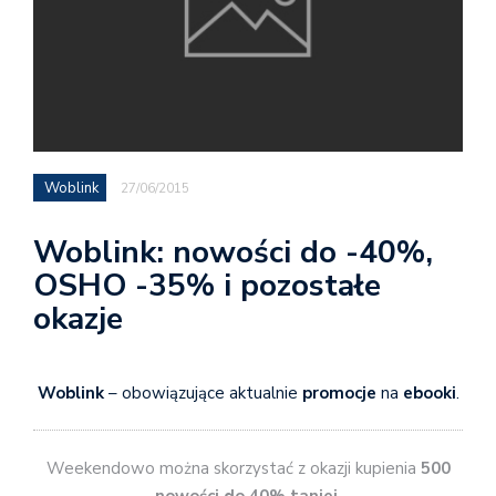
Woblink
27/06/2015
Woblink: nowości do -40%,
OSHO -35% i pozostałe
okazje
Woblink
– obowiązujące aktualnie
promocje
na
ebooki
.
Weekendowo można skorzystać z okazji kupienia
500