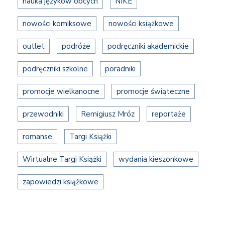
nauka języków obcych
NIKE
nowości komiksowe
nowości książkowe
outlet
podróże
podręczniki akademickie
podręczniki szkolne
poradniki
promocje wielkanocne
promocje świąteczne
przewodniki
Remigiusz Mróz
reportaże
romanse
Targi Książki
Wirtualne Targi Książki
wydania kieszonkowe
zapowiedzi książkowe