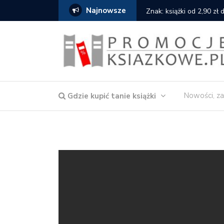
Najnowsze
serce
Znak: książki od 2,90 zł
Nowości, za
Gdzie kupić tanie książki