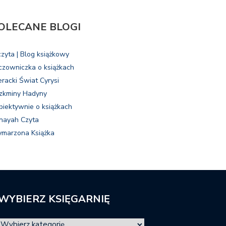
OLECANE BLOGI
czyta | Blog książkowy
czowniczka o książkach
eracki Świat Cyrysi
zkminy Hadyny
biektywnie o książkach
nayah Czyta
marzona Książka
WYBIERZ KSIĘGARNIĘ