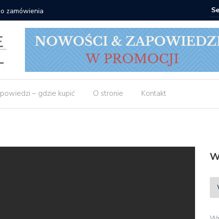
 do zamówienia
Matras: 1
powiedzi – gdzie kupić
O stronie
Kontakt
W
Wp