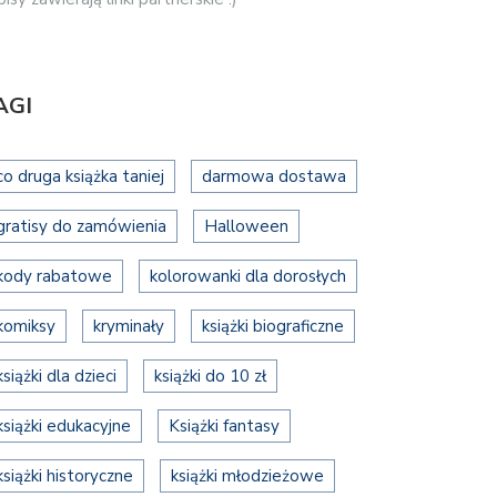
AGI
co druga książka taniej
darmowa dostawa
gratisy do zamówienia
Halloween
kody rabatowe
kolorowanki dla dorosłych
komiksy
kryminały
książki biograficzne
książki dla dzieci
książki do 10 zł
książki edukacyjne
Książki fantasy
książki historyczne
książki młodzieżowe