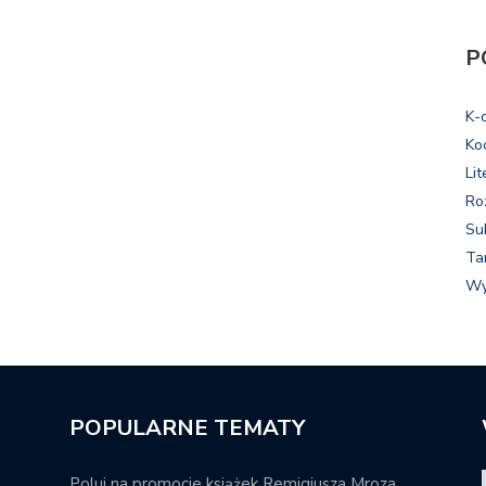
P
K-
Ko
Lit
Ro
Su
Ta
Wy
POPULARNE TEMATY
Poluj na promocje książek Remigiusza Mroza