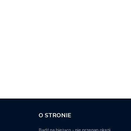
O STRONIE
Bądź na bieżąco - nie przegap okazji.