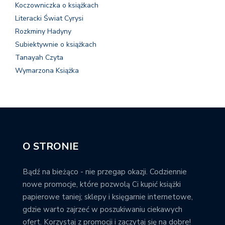
Koczowniczka o książkach
Literacki Świat Cyrysi
Rozkminy Hadyny
Subiektywnie o książkach
Tanayah Czyta
Wymarzona Książka
O STRONIE
Bądź na bieżąco - nie przegap okazji. Codziennie
nowe promocje, które pozwolą Ci kupić książki
papierowe taniej; sklepy i księgarnie internetowe,
gdzie warto zajrzeć w poszukiwaniu ciekawych
ofert. Korzystaj z promocji i zaczytaj się na dobre!