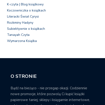
K-czyta | Blog książkowy
Koczowniczka o książkach
Literacki Świat Cyrysi
Rozkminy Hadyny
Subiektywnie o książkach
Tanayah Czyta
Wymarzona Książka
O STRONIE
Bądź na bieżąco - nie przegap okazji. Codziennie
nowe promocje, które pozwolą Ci kupić książki
papierowe taniej; sklepy i księgarnie internetowe,