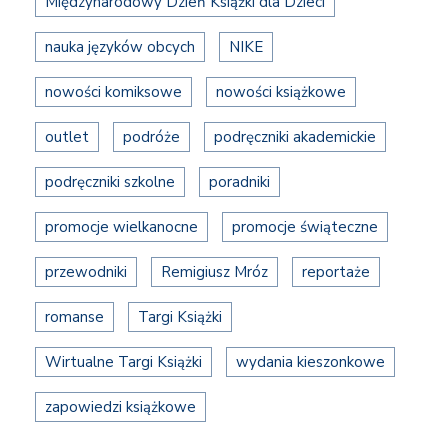
Międzynarodowy Dzień Książki dla Dzieci
nauka języków obcych
NIKE
nowości komiksowe
nowości książkowe
outlet
podróże
podręczniki akademickie
podręczniki szkolne
poradniki
promocje wielkanocne
promocje świąteczne
przewodniki
Remigiusz Mróz
reportaże
romanse
Targi Książki
Wirtualne Targi Książki
wydania kieszonkowe
zapowiedzi książkowe