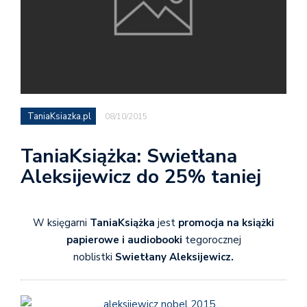
TaniaKsiazka.pl
08/10/2015
TaniaKsiążka: Swietłana
Aleksijewicz do 25% taniej
W księgarni
TaniaKsiążka
jest
promocja na książki
papierowe i audiobooki
tegorocznej
noblistki
Swietłany Aleksijewicz.