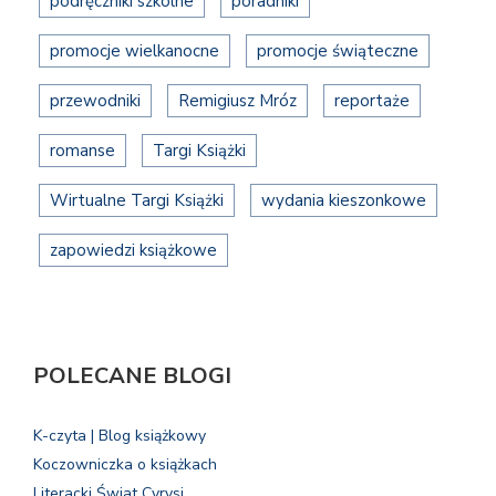
podręczniki szkolne
poradniki
promocje wielkanocne
promocje świąteczne
przewodniki
Remigiusz Mróz
reportaże
romanse
Targi Książki
Wirtualne Targi Książki
wydania kieszonkowe
zapowiedzi książkowe
POLECANE BLOGI
K-czyta | Blog książkowy
Koczowniczka o książkach
Literacki Świat Cyrysi