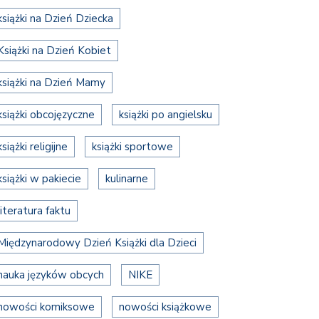
książki na Dzień Dziecka
Książki na Dzień Kobiet
książki na Dzień Mamy
książki obcojęzyczne
książki po angielsku
książki religijne
książki sportowe
książki w pakiecie
kulinarne
literatura faktu
Międzynarodowy Dzień Książki dla Dzieci
nauka języków obcych
NIKE
nowości komiksowe
nowości książkowe