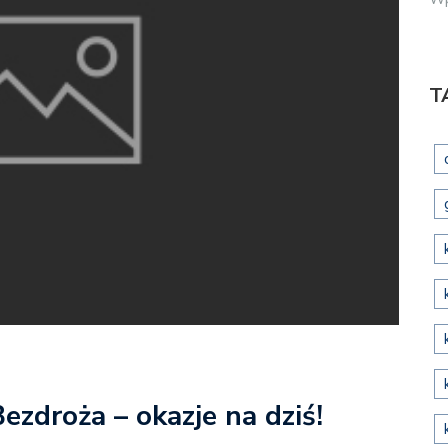
T
ezdroża – okazje na dziś!