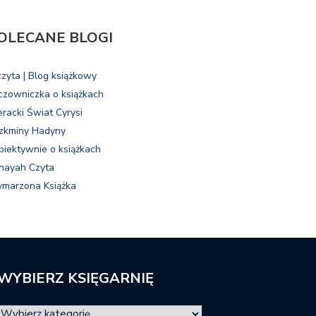
OLECANE BLOGI
czyta | Blog książkowy
czowniczka o książkach
eracki Świat Cyrysi
zkminy Hadyny
biektywnie o książkach
nayah Czyta
marzona Książka
WYBIERZ KSIĘGARNIĘ