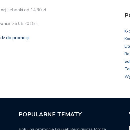
ocji
: ebooki od 14,90 zł
P
wania
: 26.05.2015 r.
K-
jdź do promocji
Ko
Lit
Ro
Su
Ta
Wy
POPULARNE TEMATY
Poluj na promocje książek Remigiusza Mroza