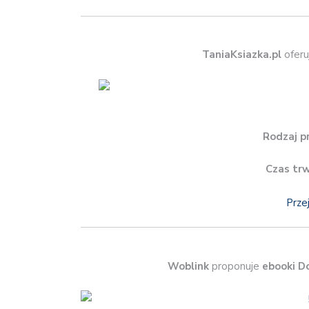
TaniaKsiazka.pl
oferu
Rodzaj p
Czas tr
Prze
Woblink
proponuje
ebooki D