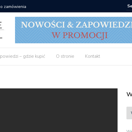
 do zamówienia
Matras: 1
powiedzi – gdzie kupić
O stronie
Kontakt
W
Wp