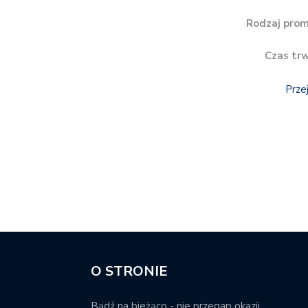
Rodzaj prom
Czas tr
Prze
O STRONIE
Bądź na bieżąco - nie przegap okazji.