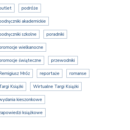
outlet
podróże
podręczniki akademickie
podręczniki szkolne
poradniki
promocje wielkanocne
promocje świąteczne
przewodniki
Remigiusz Mróz
reportaże
romanse
Targi Książki
Wirtualne Targi Książki
wydania kieszonkowe
zapowiedzi książkowe