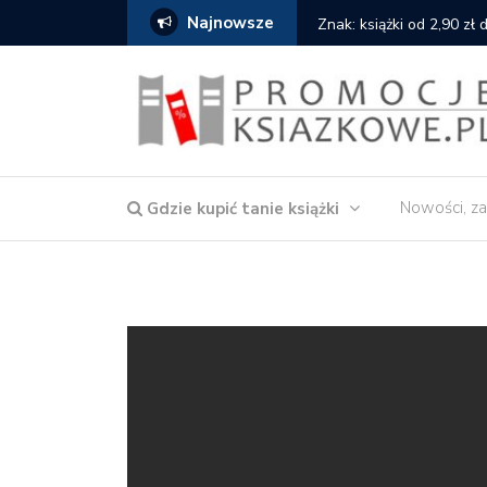
Najnowsze
serce
Znak: książki od 2,90 zł
Nowości, za
Gdzie kupić tanie książki