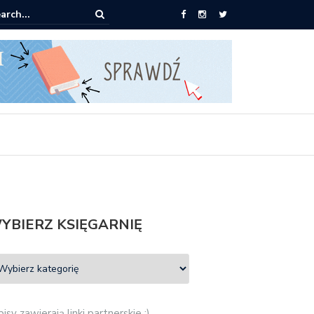
0 książek za 69 zł
YBIERZ KSIĘGARNIĘ
isy zawierają linki partnerskie :)