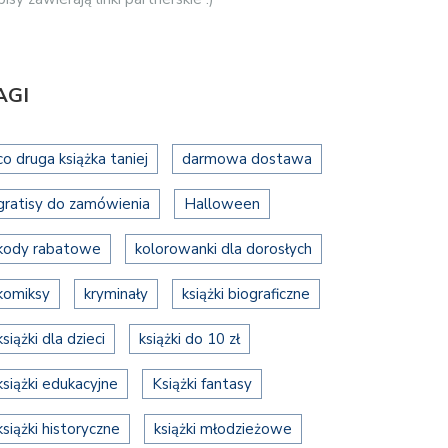
AGI
co druga książka taniej
darmowa dostawa
gratisy do zamówienia
Halloween
kody rabatowe
kolorowanki dla dorosłych
komiksy
kryminały
książki biograficzne
książki dla dzieci
książki do 10 zł
książki edukacyjne
Książki fantasy
książki historyczne
książki młodzieżowe