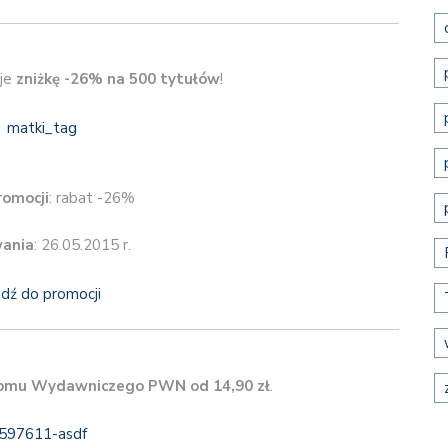
je
zniżkę -26% na 500 tytułów
!
romocji
: rabat -26%
wania
: 26.05.2015 r.
jdź do promocji
omu Wydawniczego PWN od 14,90 zł
.