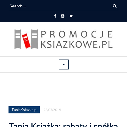
TaniaKsiazka.pl
23/03/2019
Tania Książka: rabaty i spółka