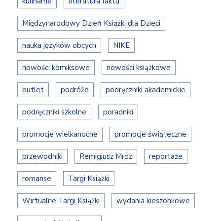
kulinarne
literatura faktu
Międzynarodowy Dzień Książki dla Dzieci
nauka języków obcych
NIKE
nowości komiksowe
nowości książkowe
outlet
podróże
podręczniki akademickie
podręczniki szkolne
poradniki
promocje wielkanocne
promocje świąteczne
przewodniki
Remigiusz Mróz
reportaże
romanse
Targi Książki
Wirtualne Targi Książki
wydania kieszonkowe