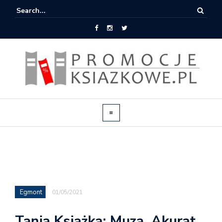
Egmont
01/05/2021
Tania Książka: Muza, Akurat,