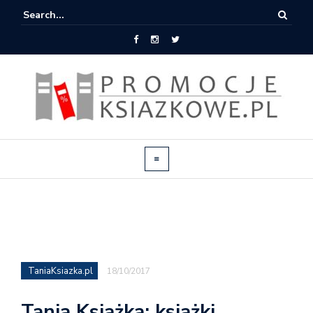
TaniaKsiazka.pl
18/10/2017
Tania Książka: książki