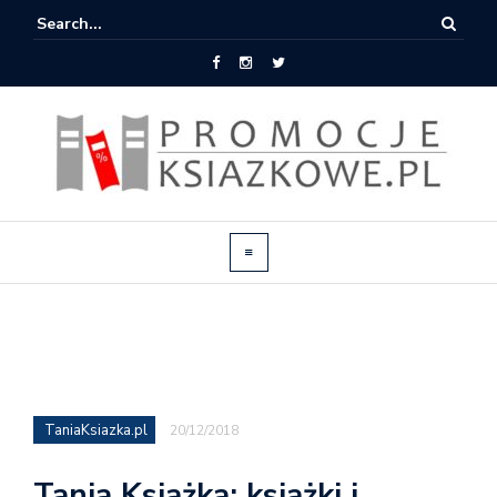
TaniaKsiazka.pl
20/12/2018
Tania Książka: książki i