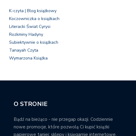
K-czyta | Blog książkowy
Koczowniczka o książkach
Literacki Świat Cyrysi
Rozkminy Hadyny
Subiektywnie o książkach
Tanayah Czyta
Wymarzona Książka
O STRONIE
Bądź na bieżąco - nie przegap okazji. Codziennie
nowe promocje, które pozwolą Ci kupić książki
papierowe taniej; sklepy i księgarnie internetowe,