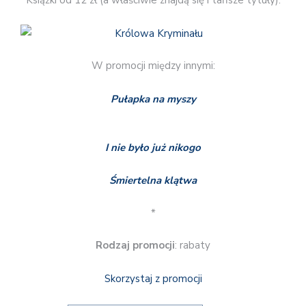
Książki od 12 zł (a właściwie znajdą się i tańsze tytuły).
W promocji między innymi:
Pułapka na myszy
I nie było już nikogo
Śmiertelna klątwa
*
Rodzaj promocji
: rabaty
Skorzystaj z promocji