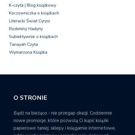
K-czyta | Blog książkowy
Koczowniczka o książkach
Literacki Świat Cyrysi
Rozkminy Hadyny
Subiektywnie o książkach
Tanayah Czyta
Wymarzona Książka
O STRONIE
Bądź na bieżąco - nie przegap okazji. Codziennie
nowe promocje, które pozwolą Ci kupić książki
papierowe taniej; sklepy i księgarnie internetowe,