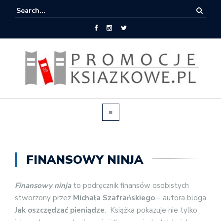
FINANSOWY NINJA
Finansowy ninja
to podręcznik finansów osobistych
stworzony przez
Michała Szafrańskiego
– autora bloga
Jak oszczędzać pieniądze
. Książka pokazuje nie tylko