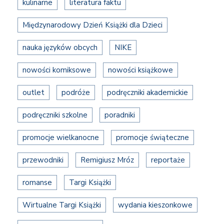
kulinarne
literatura faktu
Międzynarodowy Dzień Książki dla Dzieci
nauka języków obcych
NIKE
nowości komiksowe
nowości książkowe
outlet
podróże
podręczniki akademickie
podręczniki szkolne
poradniki
promocje wielkanocne
promocje świąteczne
przewodniki
Remigiusz Mróz
reportaże
romanse
Targi Książki
Wirtualne Targi Książki
wydania kieszonkowe