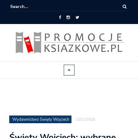
Wydawnictwo Święty Wojciech
22/11/2018
Święty Wojciech: wybrane