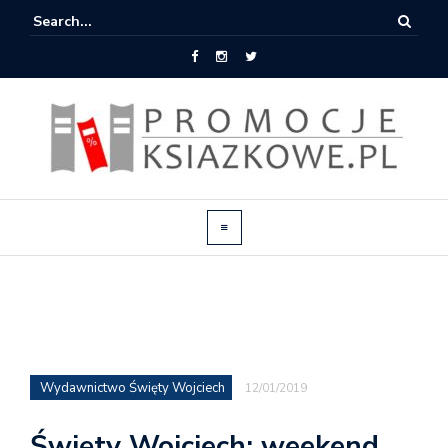
Wydawnictwo Święty Wojciech
12/01/2019
Święty Wojciech: weekend