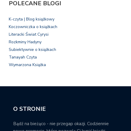
POLECANE BLOGI
K-czyta | Blog książkowy
Koczowniczka o książkach
Literacki Świat Cyrysi
Rozkminy Hadyny
Subiektywnie o książkach
Tanayah Czyta
Wymarzona Książka
O STRONIE
Bądź na bieżąco - nie przegap okazji. Codziennie
nowe promocje, które pozwolą Ci kupić książki