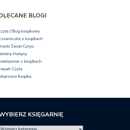
OLECANE BLOGI
czyta | Blog książkowy
czowniczka o książkach
eracki Świat Cyrysi
zkminy Hadyny
biektywnie o książkach
nayah Czyta
marzona Książka
WYBIERZ KSIĘGARNIĘ