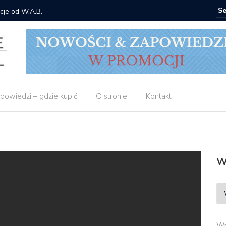
cje od W.A.B.
Gdzie ku
powiedzi – gdzie kupić
O stronie
Kontakt
W
Wp