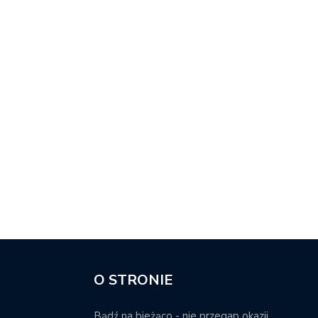
O STRONIE
Bądź na bieżąco - nie przegap okazji.