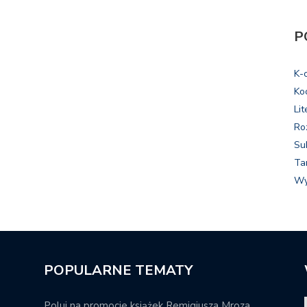
P
K-
Ko
Lit
Ro
Su
Ta
Wy
POPULARNE TEMATY
Poluj na promocje książek Remigiusza Mroza