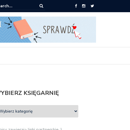
pić: Mieczysław Gorzka – Copycat
YBIERZ KSIĘGARNIĘ
isy zawierają linki partnerskie :)