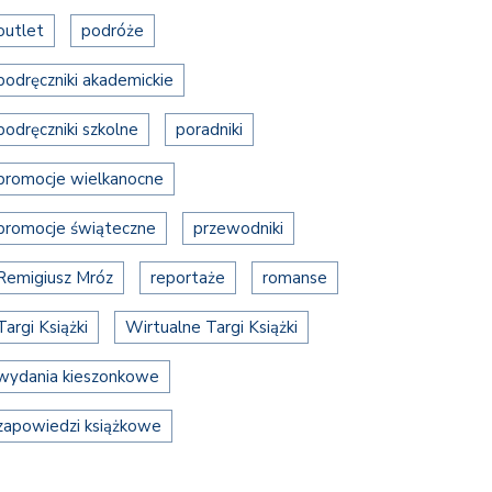
outlet
podróże
podręczniki akademickie
podręczniki szkolne
poradniki
promocje wielkanocne
promocje świąteczne
przewodniki
Remigiusz Mróz
reportaże
romanse
Targi Książki
Wirtualne Targi Książki
wydania kieszonkowe
zapowiedzi książkowe