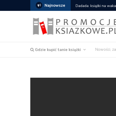
Najnowsze
owska – Córka wody
Dadada: książki na waka
Nowości, za
Gdzie kupić tanie książki