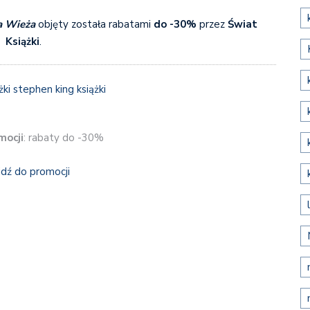
a Wieża
objęty została rabatami
do -30%
przez
Świat
Książki
.
mocji
: rabaty do -30%
jdź do promocji