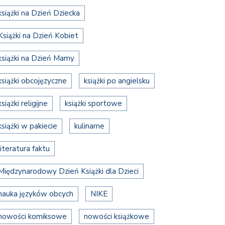
książki na Dzień Dziecka
Książki na Dzień Kobiet
książki na Dzień Mamy
książki obcojęzyczne
książki po angielsku
książki religijne
książki sportowe
książki w pakiecie
kulinarne
literatura faktu
Międzynarodowy Dzień Książki dla Dzieci
nauka języków obcych
NIKE
nowości komiksowe
nowości książkowe