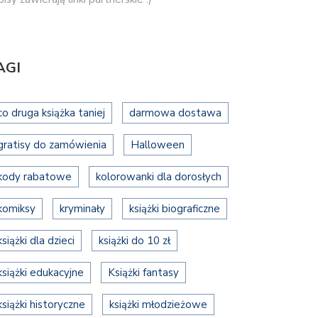
AGI
co druga książka taniej
darmowa dostawa
gratisy do zamówienia
Halloween
kody rabatowe
kolorowanki dla dorosłych
komiksy
kryminały
książki biograficzne
książki dla dzieci
książki do 10 zł
książki edukacyjne
Książki fantasy
książki historyczne
książki młodzieżowe