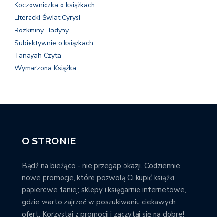
Koczowniczka o książkach
Literacki Świat Cyrysi
Rozkminy Hadyny
Subiektywnie o książkach
Tanayah Czyta
Wymarzona Książka
O STRONIE
Bądź na bieżąco - nie przegap okazji. Codziennie
nowe promocje, które pozwolą Ci kupić książki
papierowe taniej; sklepy i księgarnie internetowe,
gdzie warto zajrzeć w poszukiwaniu ciekawych
ofert. Korzystaj z promocji i zaczytaj się na dobre!