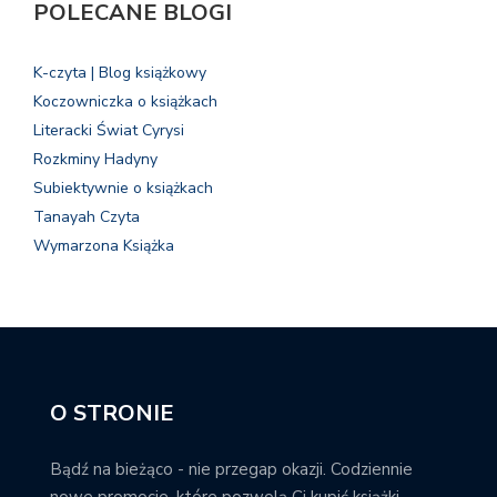
POLECANE BLOGI
K-czyta | Blog książkowy
Koczowniczka o książkach
Literacki Świat Cyrysi
Rozkminy Hadyny
Subiektywnie o książkach
Tanayah Czyta
Wymarzona Książka
O STRONIE
Bądź na bieżąco - nie przegap okazji. Codziennie
nowe promocje, które pozwolą Ci kupić książki