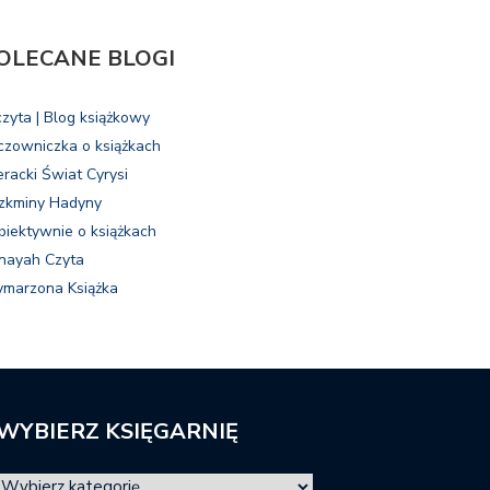
OLECANE BLOGI
czyta | Blog książkowy
czowniczka o książkach
eracki Świat Cyrysi
zkminy Hadyny
biektywnie o książkach
nayah Czyta
marzona Książka
WYBIERZ KSIĘGARNIĘ