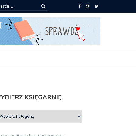
0 książek za 69 zł
YBIERZ KSIĘGARNIĘ
isy zawierają linki partnerskie :)