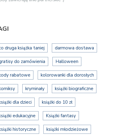
AGI
co druga książka taniej
darmowa dostawa
gratisy do zamówienia
Halloween
kody rabatowe
kolorowanki dla dorosłych
komiksy
kryminały
książki biograficzne
książki dla dzieci
książki do 10 zł
książki edukacyjne
Książki fantasy
książki historyczne
książki młodzieżowe