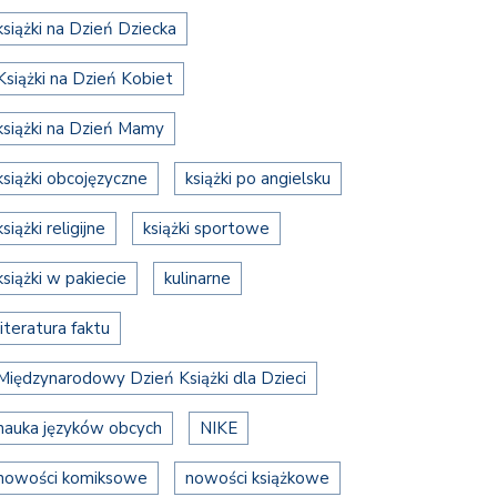
książki na Dzień Dziecka
Książki na Dzień Kobiet
książki na Dzień Mamy
książki obcojęzyczne
książki po angielsku
książki religijne
książki sportowe
książki w pakiecie
kulinarne
literatura faktu
Międzynarodowy Dzień Książki dla Dzieci
nauka języków obcych
NIKE
nowości komiksowe
nowości książkowe