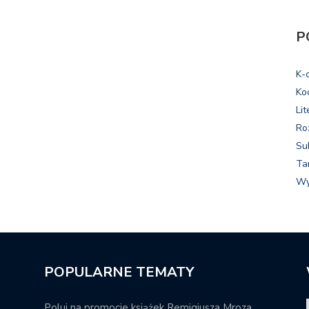
P
K-
Ko
Lit
Ro
Su
Ta
Wy
POPULARNE TEMATY
Poluj na promocje książek Remigiusza Mroza