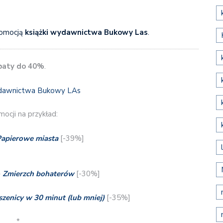
romocją
książki wydawnictwa Bukowy Las
.
baty do 40%
.
ocji na przykład:
apierowe miasta
[-39%]
–
Zmierzch bohaterów
[-30%]
szenicy w 30 minut (lub mniej)
[-35%]
*