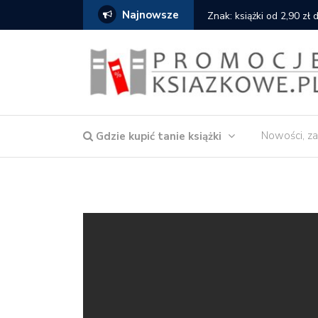
Najnowsze
serce
Znak: książki od 2,90 zł
Nowości, za
Gdzie kupić tanie książki