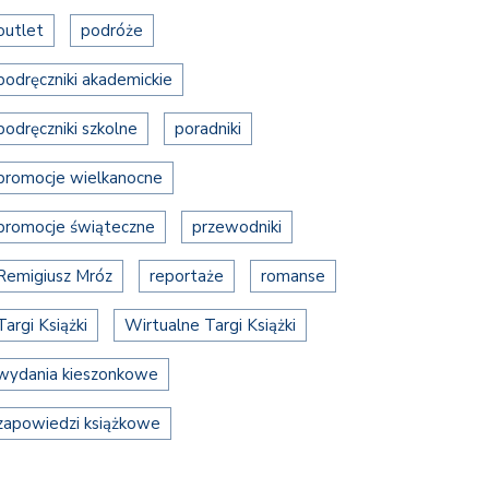
outlet
podróże
podręczniki akademickie
podręczniki szkolne
poradniki
promocje wielkanocne
promocje świąteczne
przewodniki
Remigiusz Mróz
reportaże
romanse
Targi Książki
Wirtualne Targi Książki
wydania kieszonkowe
zapowiedzi książkowe