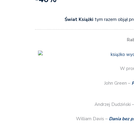
Świat Książki
tym razem objął p
Ra
W prom
John Green –
P
Andrzej Dudziński 
William Davis –
Dania bez p