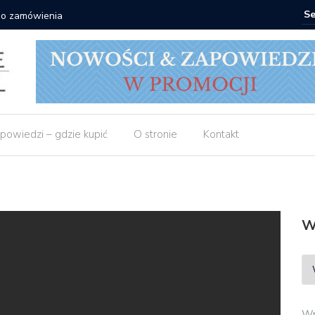
 do zamówienia
Matras: 1
powiedzi – gdzie kupić
O stronie
Kontakt
W
Wp