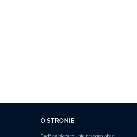
O STRONIE
Bądź na bieżąco - nie przegap okazji.