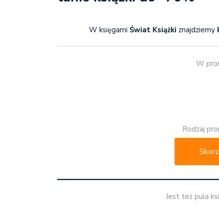
W księgarni
Świat Książki
znajdziemy
W prom
Rodzaj pro
Skorz
Jest też pula ks