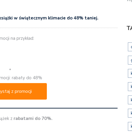
książki w świątecznym klimacie
do 48% taniej.
T
ocji na przykład:
*
mocji: rabaty do 48%
ystaj z promocji
iążek z
rabatami do 70%.