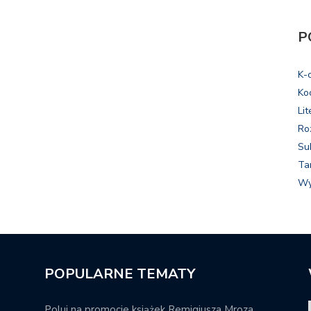
P
K-
Ko
Lit
Ro
Su
Ta
Wy
POPULARNE TEMATY
Poluj na promocje książek Remigiusza Mroza