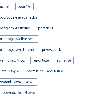
outlet
podróże
podręczniki akademickie
podręczniki szkolne
poradniki
promocje wielkanocne
promocje świąteczne
przewodniki
Remigiusz Mróz
reportaże
romanse
Targi Książki
Wirtualne Targi Książki
wydania kieszonkowe
zapowiedzi książkowe