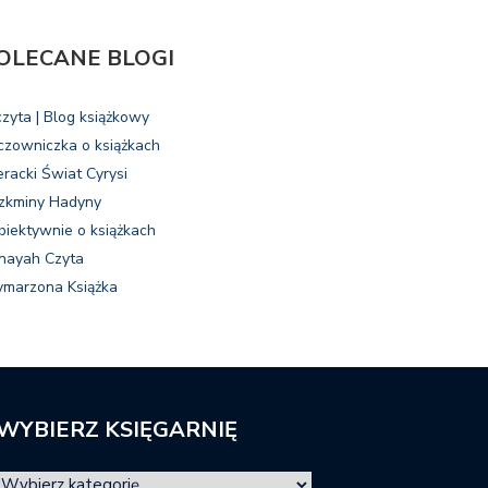
OLECANE BLOGI
czyta | Blog książkowy
czowniczka o książkach
eracki Świat Cyrysi
zkminy Hadyny
biektywnie o książkach
nayah Czyta
marzona Książka
WYBIERZ KSIĘGARNIĘ