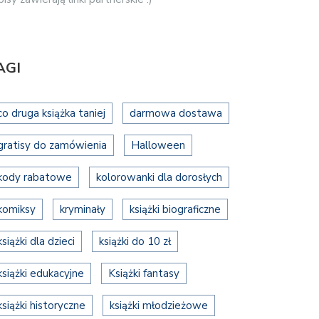
AGI
co druga książka taniej
darmowa dostawa
gratisy do zamówienia
Halloween
kody rabatowe
kolorowanki dla dorosłych
komiksy
kryminały
książki biograficzne
książki dla dzieci
książki do 10 zł
książki edukacyjne
Książki fantasy
książki historyczne
książki młodzieżowe