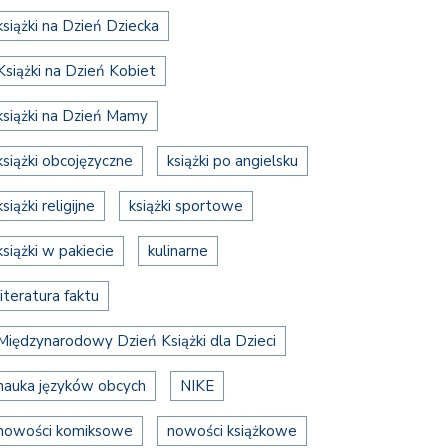
książki na Dzień Dziecka
Książki na Dzień Kobiet
książki na Dzień Mamy
książki obcojęzyczne
książki po angielsku
książki religijne
książki sportowe
książki w pakiecie
kulinarne
literatura faktu
Międzynarodowy Dzień Książki dla Dzieci
nauka języków obcych
NIKE
nowości komiksowe
nowości książkowe