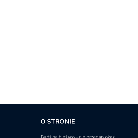
O STRONIE
Bądź na bieżąco - nie przegap okazji.