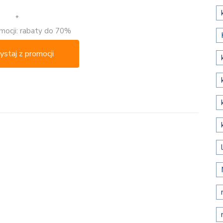
*
mocji: rabaty do 70%
ystaj z promocji