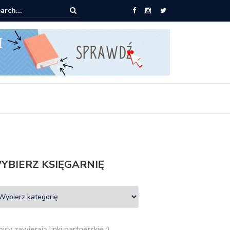
0 książek za 69 zł
YBIERZ KSIĘGARNIĘ
isy zawierają linki partnerskie :)