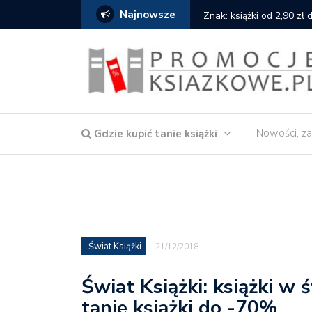
Najnowsze
cat
Znak: książki od 2,90 zł
Nowości, za
Gdzie kupić tanie książki
Świat Książki
21/12/2018
Świat Książki: książki w
tanie książki do -70%