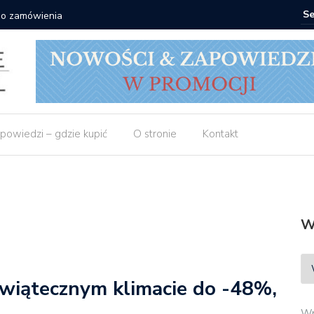
 do zamówienia
Matras: 1
powiedzi – gdzie kupić
O stronie
Kontakt
W
 świątecznym klimacie do -48%,
Wp