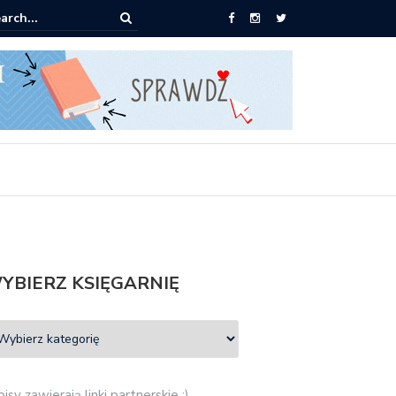
0 książek za 69 zł
YBIERZ KSIĘGARNIĘ
isy zawierają linki partnerskie :)