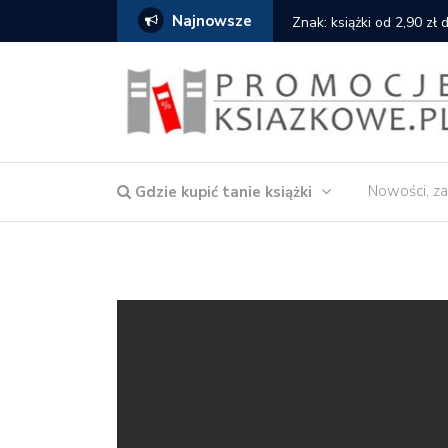
Najnowsze
serce
Znak: książki od 2,90 zł
Nowości, za
Gdzie kupić tanie książki