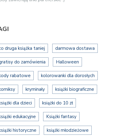
AGI
co druga książka taniej
darmowa dostawa
gratisy do zamówienia
Halloween
kody rabatowe
kolorowanki dla dorosłych
komiksy
kryminały
książki biograficzne
książki dla dzieci
książki do 10 zł
książki edukacyjne
Książki fantasy
książki historyczne
książki młodzieżowe