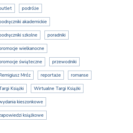
outlet
podróże
podręczniki akademickie
podręczniki szkolne
poradniki
promocje wielkanocne
promocje świąteczne
przewodniki
Remigiusz Mróz
reportaże
romanse
Targi Książki
Wirtualne Targi Książki
wydania kieszonkowe
zapowiedzi książkowe