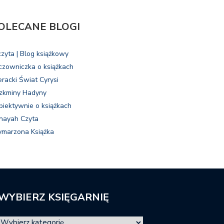
OLECANE BLOGI
czyta | Blog książkowy
czowniczka o książkach
eracki Świat Cyrysi
zkminy Hadyny
biektywnie o książkach
nayah Czyta
marzona Książka
WYBIERZ KSIĘGARNIĘ