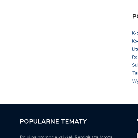
P
K-
Ko
Lit
Ro
Su
Ta
Wy
POPULARNE TEMATY
Poluj na promocje książek Remigiusza Mroza