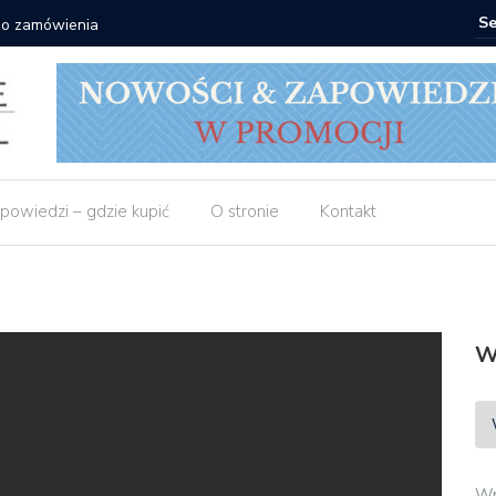
 do zamówienia
Matras: 1
powiedzi – gdzie kupić
O stronie
Kontakt
W
Wp