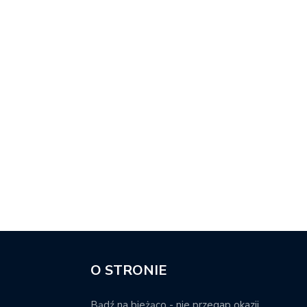
O STRONIE
Bądź na bieżąco - nie przegap okazji.