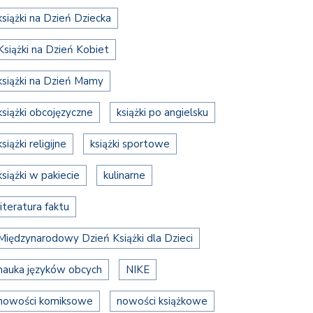
książki na Dzień Dziecka
Książki na Dzień Kobiet
książki na Dzień Mamy
książki obcojęzyczne
książki po angielsku
książki religijne
książki sportowe
książki w pakiecie
kulinarne
literatura faktu
Międzynarodowy Dzień Książki dla Dzieci
nauka języków obcych
NIKE
nowości komiksowe
nowości książkowe