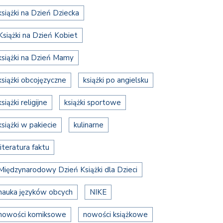
książki na Dzień Dziecka
Książki na Dzień Kobiet
książki na Dzień Mamy
książki obcojęzyczne
książki po angielsku
książki religijne
książki sportowe
książki w pakiecie
kulinarne
literatura faktu
Międzynarodowy Dzień Książki dla Dzieci
nauka języków obcych
NIKE
nowości komiksowe
nowości książkowe