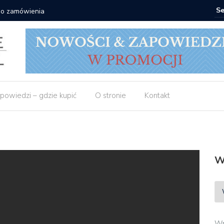
 do zamówienia
Matras: 1
powiedzi – gdzie kupić
O stronie
Kontakt
W
Wp