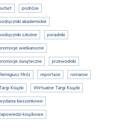
outlet
podróże
podręczniki akademickie
podręczniki szkolne
poradniki
promocje wielkanocne
promocje świąteczne
przewodniki
Remigiusz Mróz
reportaże
romanse
Targi Książki
Wirtualne Targi Książki
wydania kieszonkowe
zapowiedzi książkowe