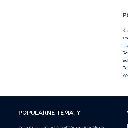
P
K-
Ko
Lit
Ro
Su
Ta
Wy
POPULARNE TEMATY
Poluj na promocje książek Remigiusza Mroza