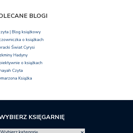
OLECANE BLOGI
czyta | Blog książkowy
czowniczka o książkach
eracki Świat Cyrysi
zkminy Hadyny
biektywnie o książkach
nayah Czyta
marzona Książka
WYBIERZ KSIĘGARNIĘ