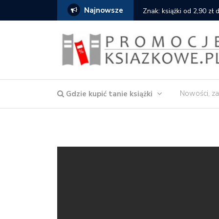
Najnowsze
serce
Znak: książki od 2,90 zł
Nowości, za
Gdzie kupić tanie książki