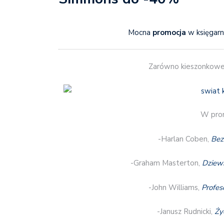
Mocna
promocja
w księgarn
Zarówno kieszonkowe
W prom
-Harlan Coben,
Bez
-Graham Masterton,
Dziewi
-John Williams,
Profes
-Janusz Rudnicki,
Ży