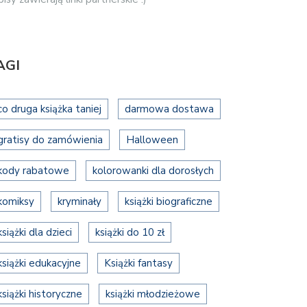
AGI
co druga książka taniej
darmowa dostawa
gratisy do zamówienia
Halloween
kody rabatowe
kolorowanki dla dorosłych
komiksy
kryminały
książki biograficzne
książki dla dzieci
książki do 10 zł
książki edukacyjne
Książki fantasy
książki historyczne
książki młodzieżowe