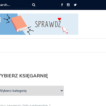
0 książek za 69 zł
YBIERZ KSIĘGARNIĘ
isy zawierają linki partnerskie :)