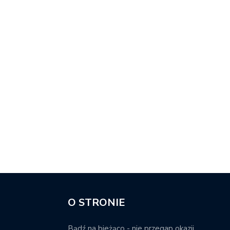
O STRONIE
Bądź na bieżąco - nie przegap okazji.