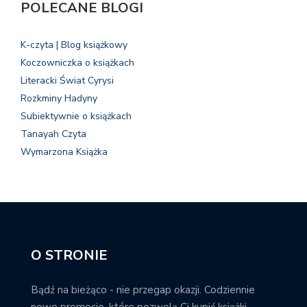
POLECANE BLOGI
K-czyta | Blog książkowy
Koczowniczka o książkach
Literacki Świat Cyrysi
Rozkminy Hadyny
Subiektywnie o książkach
Tanayah Czyta
Wymarzona Książka
O STRONIE
Bądź na bieżąco - nie przegap okazji. Codziennie
nowe promocje, które pozwolą Ci kupić książki