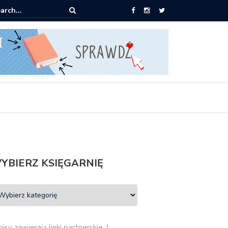
ążki od 2,90 zł do zamówienia
YBIERZ KSIĘGARNIĘ
isy zawierają linki partnerskie :)