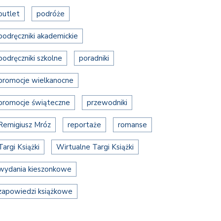
outlet
podróże
podręczniki akademickie
podręczniki szkolne
poradniki
promocje wielkanocne
promocje świąteczne
przewodniki
Remigiusz Mróz
reportaże
romanse
Targi Książki
Wirtualne Targi Książki
wydania kieszonkowe
zapowiedzi książkowe