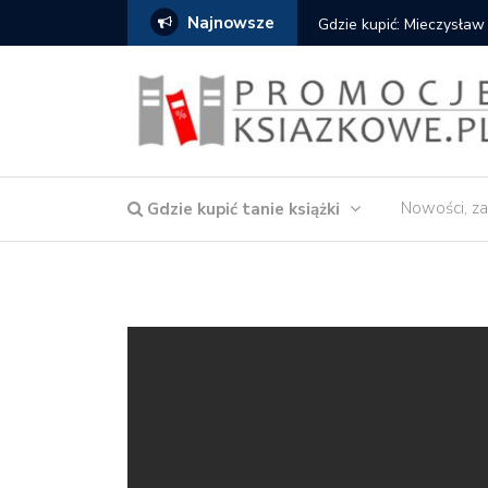
Najnowsze
Gdzie kupić: Mieczysław
Nowości, za
Gdzie kupić tanie książki