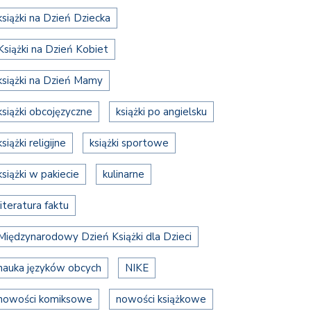
książki na Dzień Dziecka
Książki na Dzień Kobiet
książki na Dzień Mamy
książki obcojęzyczne
książki po angielsku
książki religijne
książki sportowe
książki w pakiecie
kulinarne
literatura faktu
Międzynarodowy Dzień Książki dla Dzieci
nauka języków obcych
NIKE
nowości komiksowe
nowości książkowe