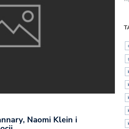
T
annary, Naomi Klein i
ocji