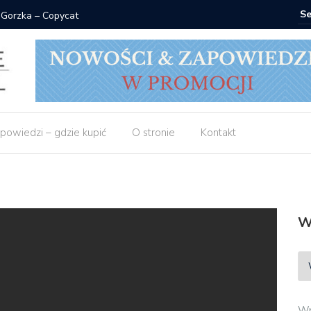
 Gorzka – Copycat
Znak: ksi
powiedzi – gdzie kupić
O stronie
Kontakt
W
Wp