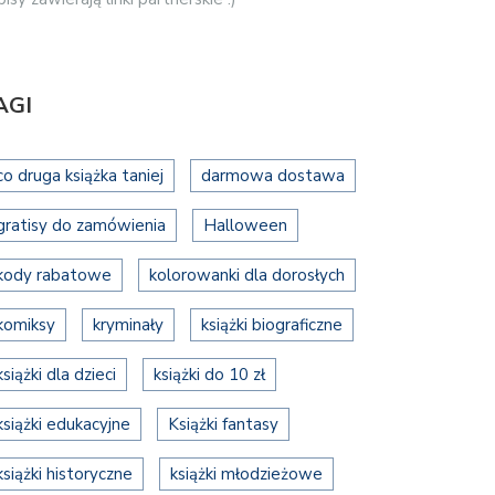
AGI
co druga książka taniej
darmowa dostawa
gratisy do zamówienia
Halloween
kody rabatowe
kolorowanki dla dorosłych
komiksy
kryminały
książki biograficzne
książki dla dzieci
książki do 10 zł
książki edukacyjne
Książki fantasy
książki historyczne
książki młodzieżowe