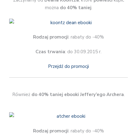
Zaczynamy od
Deana Koontza
, które
powieści
kupić
można
do 40% taniej
.
Rodzaj promocji
: rabaty do -40%
Czas trwania
: do 30.09.2015 r.
Przejdź do promocji
Również
do 40% taniej ebooki Jeffery’ego Archera
.
Rodzaj promocji
: rabaty do -40%