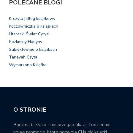
POLECANE BLOGI
K-czyta | Blog książkowy
Koczowniczka o książkach
Literacki Świat Cyrysi
Rozkminy Hadyny
Subiektywnie o książkach
Tanayah Czyta
Wymarzona Książka
O STRONIE
Bądź na bieżąco - nie przegap okazji. Codziennie
nowe promocje, które pozwolą Ci kupić książki