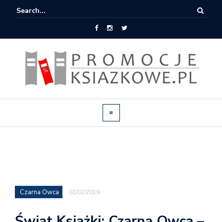
Czarna Owca
02/02/2019
Świat Książki: Czarna Owca –