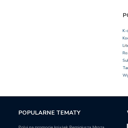
P
K-
Ko
Lit
Ro
Su
Ta
Wy
POPULARNE TEMATY
Poluj na promocje książek Remigiusza Mroza