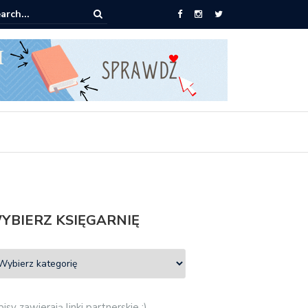
pić: Mieczysław Gorzka – Copycat
YBIERZ KSIĘGARNIĘ
isy zawierają linki partnerskie :)