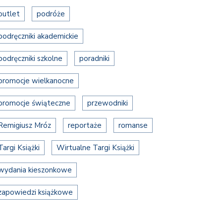
outlet
podróże
podręczniki akademickie
podręczniki szkolne
poradniki
promocje wielkanocne
promocje świąteczne
przewodniki
Remigiusz Mróz
reportaże
romanse
Targi Książki
Wirtualne Targi Książki
wydania kieszonkowe
zapowiedzi książkowe