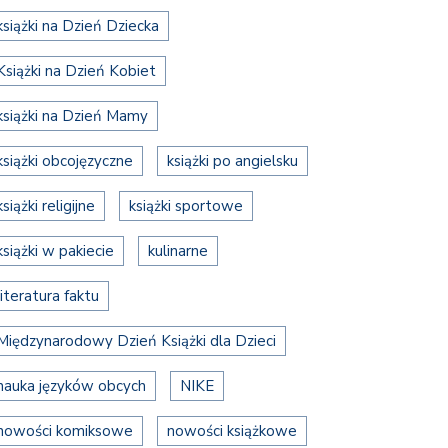
książki na Dzień Dziecka
Książki na Dzień Kobiet
książki na Dzień Mamy
książki obcojęzyczne
książki po angielsku
książki religijne
książki sportowe
książki w pakiecie
kulinarne
literatura faktu
Międzynarodowy Dzień Książki dla Dzieci
nauka języków obcych
NIKE
nowości komiksowe
nowości książkowe