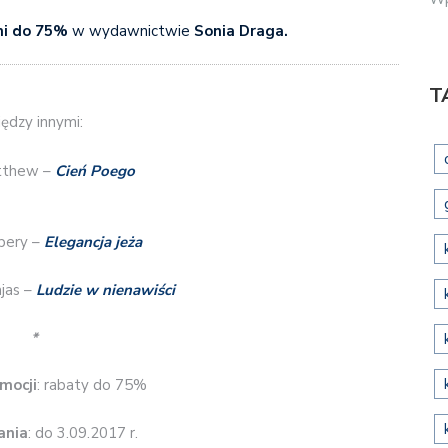
mi do 75%
w wydawnictwie
Sonia Draga.
T
ędzy innymi:
tthew –
Cień Poego
bery –
Elegancja jeża
jas –
Ludzie w nienawiści
*
mocji
: rabaty do 75%
ania
: do 3.09.2017 r.