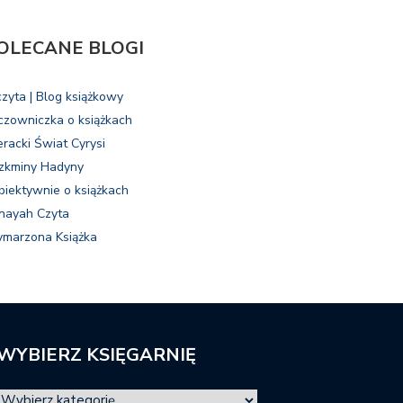
OLECANE BLOGI
czyta | Blog książkowy
czowniczka o książkach
eracki Świat Cyrysi
zkminy Hadyny
biektywnie o książkach
nayah Czyta
marzona Książka
WYBIERZ KSIĘGARNIĘ