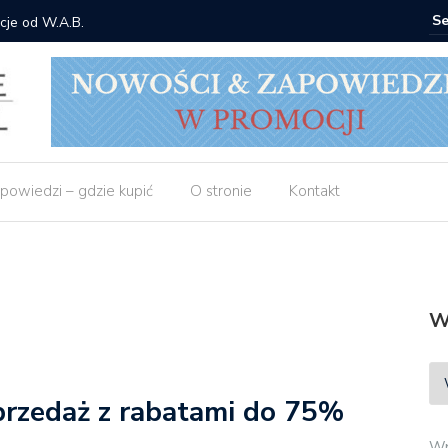
cje od W.A.B.
Gdzie ku
powiedzi – gdzie kupić
O stronie
Kontakt
W
przedaż z rabatami do 75%
Wp