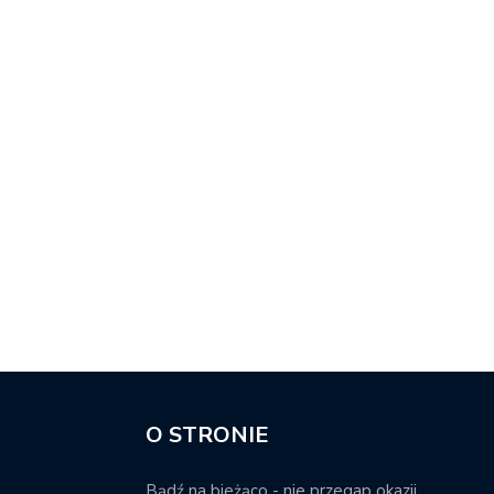
O STRONIE
Bądź na bieżąco - nie przegap okazji.