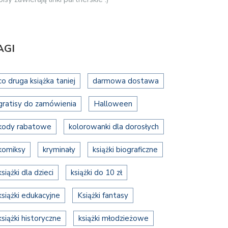
AGI
co druga książka taniej
darmowa dostawa
gratisy do zamówienia
Halloween
kody rabatowe
kolorowanki dla dorosłych
komiksy
kryminały
książki biograficzne
książki dla dzieci
książki do 10 zł
książki edukacyjne
Książki fantasy
książki historyczne
książki młodzieżowe