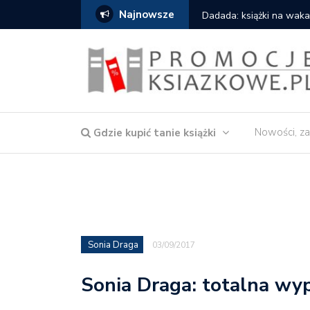
Najnowsze
owska – Córka wody
Dadada: książki na waka
Nowości, za
Gdzie kupić tanie książki
Sonia Draga
03/09/2017
Sonia Draga: totalna wy