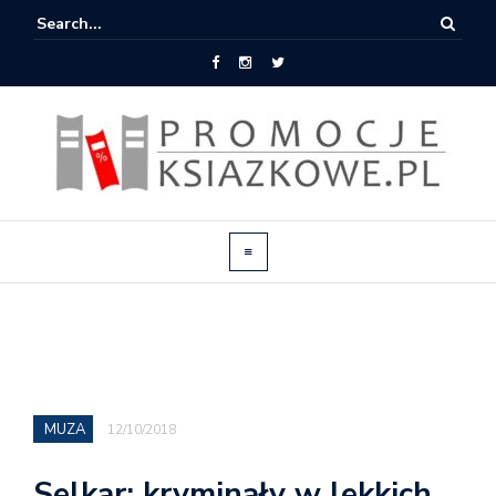
MUZA
12/10/2018
Selkar: kryminały w lekkich