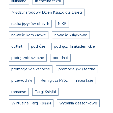
kulinarne
literatura faktu
Międzynarodowy Dzień Książki dla Dzieci
nauka języków obcych
NIKE
nowości komiksowe
nowości książkowe
outlet
podróże
podręczniki akademickie
podręczniki szkolne
poradniki
promocje wielkanocne
promocje świąteczne
przewodniki
Remigiusz Mróz
reportaże
romanse
Targi Książki
Wirtualne Targi Książki
wydania kieszonkowe