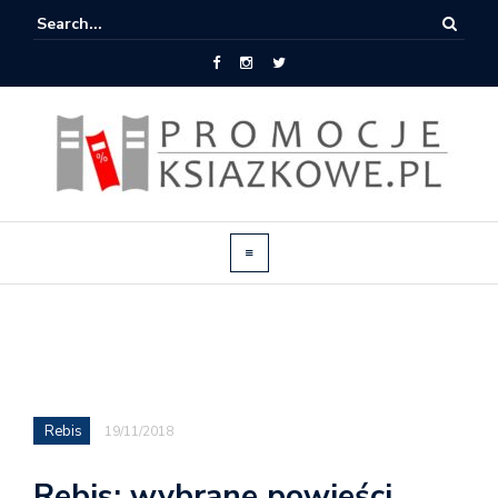
Rebis
19/11/2018
Rebis: wybrane powieści