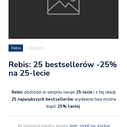
Rebis
10/08/2015
Rebis: 25 bestsellerów -25%
na 25-lecie
Rebis
obchodzi w sierpniu swoje
25-lecie
i z tej okazji
25 największych bestsellerów
wydawnictwa można
kupić
25% taniej
.
W promocji między innymi
Jedz, módl się, kochaj