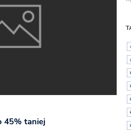
T
o 45% taniej