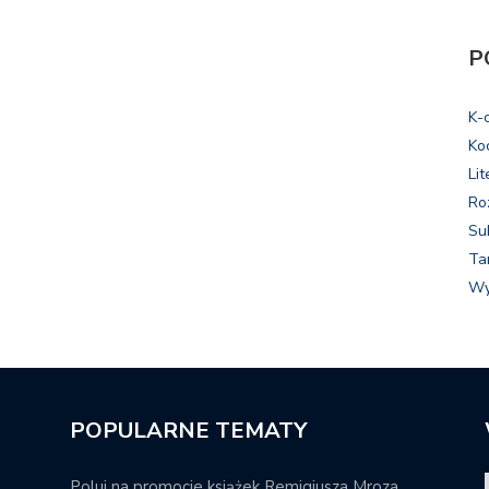
P
K-
Ko
Lit
Ro
Su
Ta
Wy
POPULARNE TEMATY
Poluj na promocje książek Remigiusza Mroza