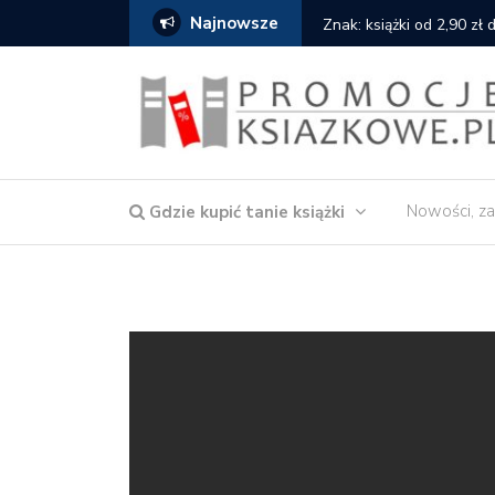
Najnowsze
serce
Znak: książki od 2,90 zł
Nowości, za
Gdzie kupić tanie książki