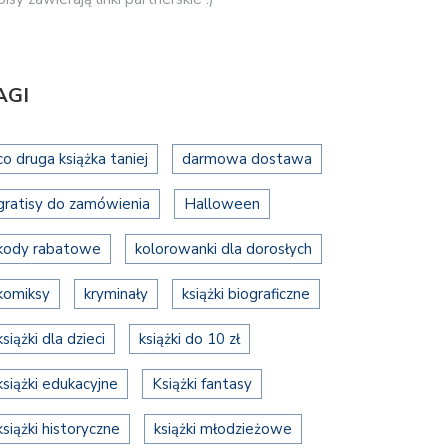
AGI
co druga książka taniej
darmowa dostawa
gratisy do zamówienia
Halloween
kody rabatowe
kolorowanki dla dorosłych
komiksy
kryminały
książki biograficzne
książki dla dzieci
książki do 10 zł
książki edukacyjne
Książki fantasy
książki historyczne
książki młodzieżowe