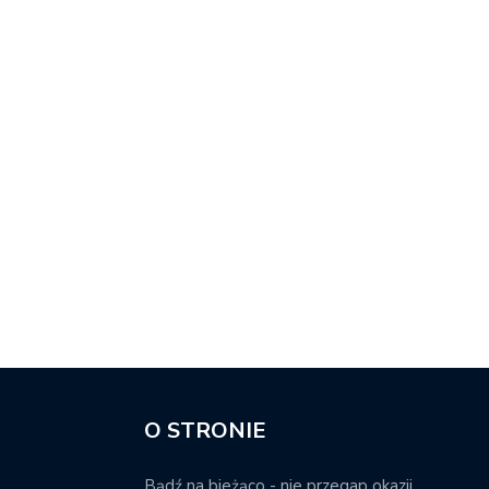
O STRONIE
Bądź na bieżąco - nie przegap okazji.