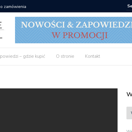
 do zamówienia
Matras: 1
powiedzi – gdzie kupić
O stronie
Kontakt
W
Wp