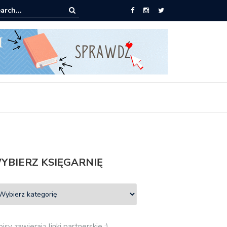
0 książek za 69 zł
YBIERZ KSIĘGARNIĘ
isy zawierają linki partnerskie :)