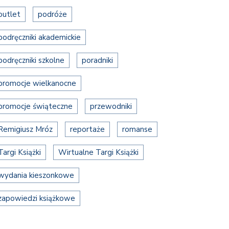
outlet
podróże
podręczniki akademickie
podręczniki szkolne
poradniki
promocje wielkanocne
promocje świąteczne
przewodniki
Remigiusz Mróz
reportaże
romanse
Targi Książki
Wirtualne Targi Książki
wydania kieszonkowe
zapowiedzi książkowe