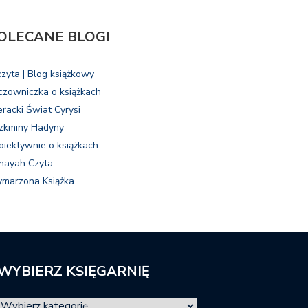
OLECANE BLOGI
czyta | Blog książkowy
czowniczka o książkach
eracki Świat Cyrysi
zkminy Hadyny
biektywnie o książkach
nayah Czyta
marzona Książka
WYBIERZ KSIĘGARNIĘ