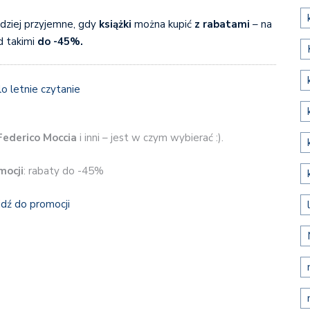
rdziej przyjemne, gdy
książki
można kupić
z rabatami
– na
d takimi
do -45%.
Federico Moccia
i inni – jest w czym wybierać :).
mocji
: rabaty do -45%
jdź do promocji