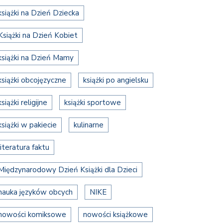
książki na Dzień Dziecka
Książki na Dzień Kobiet
książki na Dzień Mamy
książki obcojęzyczne
książki po angielsku
książki religijne
książki sportowe
książki w pakiecie
kulinarne
literatura faktu
Międzynarodowy Dzień Książki dla Dzieci
nauka języków obcych
NIKE
nowości komiksowe
nowości książkowe