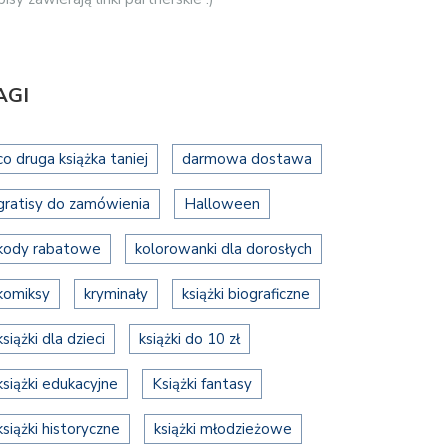
AGI
co druga książka taniej
darmowa dostawa
gratisy do zamówienia
Halloween
kody rabatowe
kolorowanki dla dorosłych
komiksy
kryminały
książki biograficzne
książki dla dzieci
książki do 10 zł
książki edukacyjne
Książki fantasy
książki historyczne
książki młodzieżowe