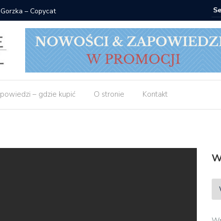
 Gorzka – Copycat
Znak: ksi
powiedzi – gdzie kupić
O stronie
Kontakt
W
Wp