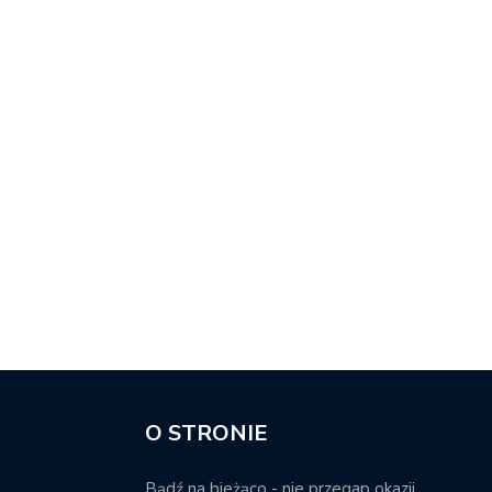
O STRONIE
Bądź na bieżąco - nie przegap okazji.