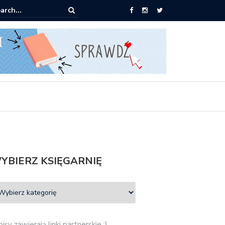
ążki od 2,90 zł do zamówienia
YBIERZ KSIĘGARNIĘ
isy zawierają linki partnerskie :)