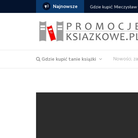
Najnowsze
Gdzie kupić: Mieczysław
Nowości, za
Gdzie kupić tanie książki