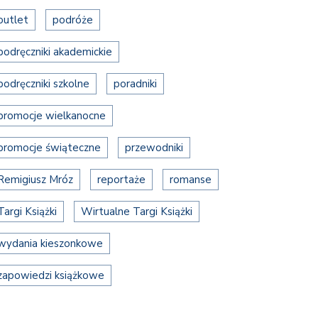
outlet
podróże
podręczniki akademickie
podręczniki szkolne
poradniki
promocje wielkanocne
promocje świąteczne
przewodniki
Remigiusz Mróz
reportaże
romanse
Targi Książki
Wirtualne Targi Książki
wydania kieszonkowe
zapowiedzi książkowe