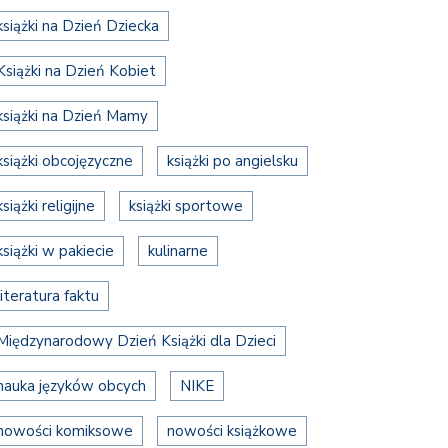
książki na Dzień Dziecka
Książki na Dzień Kobiet
książki na Dzień Mamy
książki obcojęzyczne
książki po angielsku
książki religijne
książki sportowe
książki w pakiecie
kulinarne
literatura faktu
Międzynarodowy Dzień Książki dla Dzieci
nauka języków obcych
NIKE
nowości komiksowe
nowości książkowe