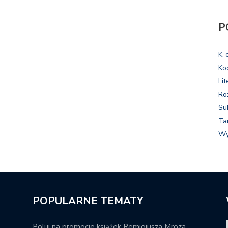
P
K-
Ko
Lit
Ro
Su
Ta
Wy
POPULARNE TEMATY
Poluj na promocje książek Remigiusza Mroza