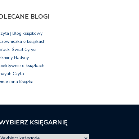
OLECANE BLOGI
czyta | Blog książkowy
czowniczka o książkach
eracki Świat Cyrysi
zkminy Hadyny
biektywnie o książkach
nayah Czyta
marzona Książka
WYBIERZ KSIĘGARNIĘ