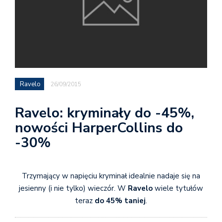
Ravelo
26/09/2015
Ravelo: kryminały do -45%,
nowości HarperCollins do
-30%
Trzymający w napięciu kryminał idealnie nadaje się na
jesienny (i nie tylko) wieczór. W
Ravelo
wiele tytułów
teraz
do 45% taniej
.