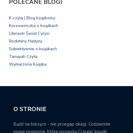
POLECANE BLOGI
K-czyta | Blog książkowy
Koczowniczka o książkach
Literacki Świat Cyrysi
Rozkminy Hadyny
Subiektywnie o książkach
Tanayah Czyta
Wymarzona Książka
O STRONIE
Bądź na bieżąco - nie przegap okazji. Codziennie
nowe promocje, które pozwolą Ci kupić książki